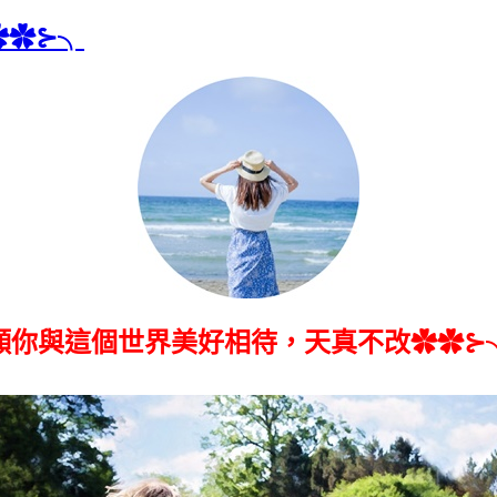
✿✿⊱╮
願你與這個世界美好相待，天真不改✿✿⊱