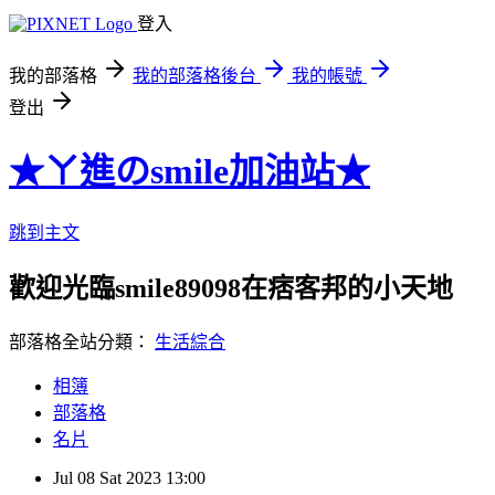
登入
我的部落格
我的部落格後台
我的帳號
登出
★ㄚ進のsmile加油站★
跳到主文
歡迎光臨smile89098在痞客邦的小天地
部落格全站分類：
生活綜合
相簿
部落格
名片
Jul
08
Sat
2023
13:00