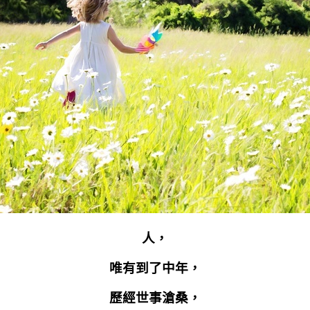
人，
唯有到了中年，
歷經世事滄桑，