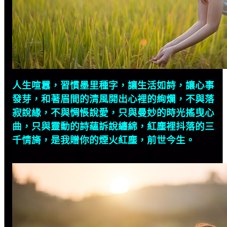
人生喧囂，習慣墨里種字，讓生活如詩，讓心事
發芽，和著眉間的清風開出心裡的絢爛，不與落
寂說緣，不與惆悵說愛，只與曼妙的時光搖曳心
曲，只與靈動的詩蘊訴說纏綿，紅塵裡抖落的三
千情旖，是我贈你的煙火紅塵，前世今生。