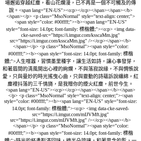
場邂逅穿越紅塵，看山花爛漫，已不再是一個不可觸及的傳
說。<span lang="EN-US"><o:p></o:p></span></span></b>
</span></p> <p class="MsoNormal" style="text-align: center;">
<span style="color: #00ffff;"><b><span lang="EN-US"
style="font-size: 14.0pt; font-family: 標楷體;"><o:p> <img data-
cke-saved-src="https://i.imgur.com/ksscaMm.jpg"
src="https://i.imgur.com/ksscaMm.jpg" /></o:p></span></b>
</span></p> <p class="MsoNormal"><span style="color:
#00ffff;"><b><span style="font-size: 14.0pt; font-family: 標楷
體;">人生喧囂，習慣墨里種字，讓生活如詩，讓心事發芽，
和著眉間的清風開出心裡的絢爛，不與落寂說緣，不與惆悵說
愛，只與曼妙的時光搖曳心曲，只與靈動的詩蘊訴說纏綿，紅
塵裡抖落的三千情旖，是我贈你的煙火紅塵，前世今生。
<span lang="EN-US"><o:p></o:p></span></span></b></span>
</p> <p class="MsoNormal" style="text-align: center;"><span
style="color: #00ffff;"><b><span lang="EN-US" style="font-size:
14.0pt; font-family: 標楷體;"><o:p> <img data-cke-saved-
src="https://i.imgur.com/mIJVMft.jpg"
src="https://i.imgur.com/mIJVMft.jpg" /></o:p></span></b>
</span></p> <p class="MsoNormal"><span style="color:
#00ffff;"><b><span style="font-size: 14.0pt; font-family: 標楷
體;">時光的杯盞斟滿回味，摘半朵琉璃，和著思念的影，一