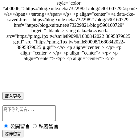
style="color:
#ab00d6;">https://blog.xuite.net/a73229821/blog/590160729</span>
</a></span></strong></span></p> <p align="center"><a data-cke-
saved-href="https://blog.xuite.net/a73229821/blog/590160729"
href="https://blog.xuite.net/a73229821/blog/590160729"
target="_blank"> <img data-cke-saved-
src="https://pimg.1px.tw/smile89098/1680842022-3895879625-
g.gif" src="https://pimg.1px.tw/smile89098/1680842022-
3895879625-g.gif"></a> <p align="center"> </p> <p
align="center"> </p> <p align="center"> </p> <p
align="center"> </p> <p align="center"> </p>
載入更多
公開留言
私密留言
發佈留言