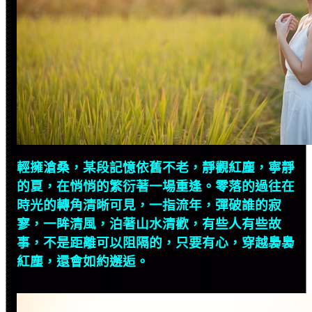
輕擁滄桑，某段記憶依舊不老，靜觀紅塵，寧靜
的夏，在悄悄的繁衍著一場重逢。零落的過往在
時光的轉角清晰可見，一指流年，彈破誰的寂
寥，一眸清風，泊著山水清歡，有些人有些故
事，不是距離可以阻隔的，只要有心，穿越裊裊
紅塵，還會如約邂逅。