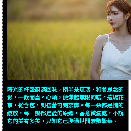
時光的杯盞斟滿回味，摘半朵琉璃，和著思念的
影，一飲而盡。心頭，便漾起無限的暖。這場花
事，從含苞，到初蕾再到荼靡。每一朵都是情的
綻放，每一瓣都是愛的原鄉，香意微瀾處，不說
它的美有多美，只知它已勝過世間無數繁華。