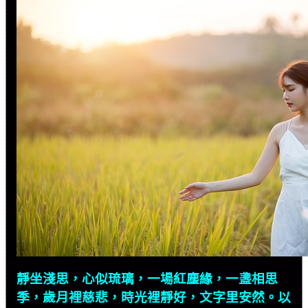
靜坐淺思，心似琉璃，一場紅塵緣，一盞相思
季，歲月裡慈悲，時光裡靜好，文字里安然。以