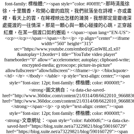
font-family: 標楷體;"><span style="color: #00ffff;">那時清風徐
徐，十里飄香，吹開心靈的庭院，我們就落坐在詩裡，亦或畫
裡，看天上的雲，在眸裡映出怎樣的漣漪，我想那定是靈魂深
處擺渡的一往情深，那是一顆心與一顆心碰撞的心跳，正穿越
紅塵，在某一個渡口如約邂逅。</span><span lang="EN-US">
<o:p></o:p></span></span></b></p> <p align="center"><iframe
width="560" height="315"
src="https://www.youtube.com/embed/zjGmW8LzLx0?
&autoplay=1;border=1 title="YouTube video player"
frameborder="0" allow="accelerometer; autoplay; clipboard-write;
encrypted-media; gyroscope; picture-in-picture"
allowfullscreen="allowfullscreen"></iframe></p> </blockquote>
</td> </tr> </tbody> </table> <p style="text-align: center;"><span
style="font-size: 12pt; font-family: 標楷體; color: #0000ff;">
<strong>圖文摘自：<a data-cke-saved-
href="http://www.360doc.com/content/21/0314/08/6622010_966883
href="http://www.360doc.com/content/21/0314/08/6622010_966883
</strong></span></p> <p style="text-align: center;"><span
style="font-size: 12pt; font-family: 標楷體; color: #0000ff;">
<strong>文章網址：<span style="color: #ab00d6;"><a data-cke-
saved-href="https://blog.xuite.net/a73229821/blog/590160729"
href="https://blog.xuite.net/a73229821/blog/590160729"><span