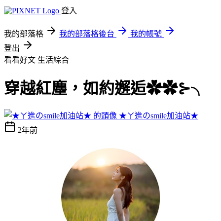
登入
我的部落格
我的部落格後台
我的帳號
登出
看看好文
生活綜合
穿越紅塵，如約邂逅✿✿⊱╮
★ㄚ進のsmile加油站★
2年前