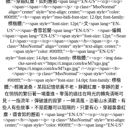
體;">穿越紅塵，如約邂逅<span lang="EN-US"><o:p></o:p>
</span></span></b></span></p> <p class="MsoNormal"
align="center" style="text-align: center;"><span style="color:
#00ffff;"><b><span style="mso-bidi-font-size: 12.0pt; font-family:
標楷體;"><span style="font-size: 12pt;">文<span lang="EN-
US">/</span>香雪若蘭<span lang="EN-US"> </span>編輯
</span><span lang="EN-US"><span style="font-size: 12pt;">/Sean
Li</span><o:p></o:p></span></span></b></span></p> <p
class="MsoNormal" align="center" style="text-align: center;">
<span style="color: #00ffff;"><b><span lang="EN-US"
style="font-size: 14.0pt; font-family: 標楷體;"><o:p> <img data-
cke-saved-src="https://i.imgur.com/kwM7xgo.jpg"
src="https://i.imgur.com/kwM7xgo.jpg" /></o:p></span></b>
</span></p> <p class="MsoNormal"><span style="color:
#00ffff;"><b><span style="font-size: 14.0pt; font-family: 標楷
體;">輕擁滄桑，某段記憶依舊不老，靜觀紅塵，寧靜的夏，
在悄悄的繁衍著一場重逢。零落的過往在時光的轉角清晰可
見，一指流年，彈破誰的寂寥，一眸清風，泊著山水清歡，有
些人有些故事，不是距離可以阻隔的，只要有心，穿越裊裊紅
塵，還會如約邂逅。<span lang="EN-US"><o:p></o:p></span>
</span></b></span></p> <p class="MsoNormal" style="text-align:
center;"><span style="color: #00ffff;"><b><span lang="EN-US"