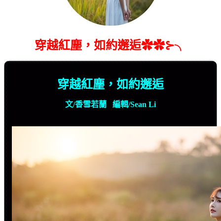
穿越紅塵，如約邂逅✿✿⊱╮
穿越紅塵，如約邂逅
文
/
香雪若蘭
編輯
/Sean Li