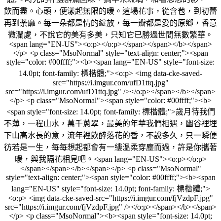
飲而盡。心頭，便漾起無限的暖。這場花事，從含苞，到初蕾
再到荼靡。每一朵都是情的綻放，每一瓣都是愛的原鄉，香意
微瀾處，不說它的美有多美，只知它已勝過世間無數繁華。
<span lang="EN-US"><o:p></o:p></span></span></b></span>
</p> <p class="MsoNormal" style="text-align: center;"><span
style="color: #00ffff;"><b><span lang="EN-US" style="font-size:
14.0pt; font-family: 標楷體;"><o:p> <img data-cke-saved-
src="https://i.imgur.com/ufD1ttq.jpg"
src="https://i.imgur.com/ufD1ttq.jpg" /></o:p></span></b></span>
</p> <p class="MsoNormal"><span style="color: #00ffff;"><b>
<span style="font-size: 14.0pt; font-family: 標楷體;">歲月待我們
不薄，一程山水，萬千蔥翠，最美的年華我們相遇，幽谷裡埋
下山高水長的意，流年裡飲醉落花的香，不說多久，只一瞬便
彷若是一生，每每想起都會有一縷溫柔穿塵而過，許是你攜著
暖，與我隔花相見吧。<span lang="EN-US"><o:p></o:p>
</span></span></b></span></p> <p class="MsoNormal"
style="text-align: center;"><span style="color: #00ffff;"><b><span
lang="EN-US" style="font-size: 14.0pt; font-family: 標楷體;">
<o:p> <img data-cke-saved-src="https://i.imgur.com/fjVzdpF.jpg"
src="https://i.imgur.com/fjVzdpF.jpg" /></o:p></span></b></span>
</p> <p class="MsoNormal"><b><span style="font-size: 14.0pt;