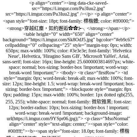
<p align="center"><img data-cke-saved-
src="https://i.imgur.com/Pu3Iuu2.jpg"
src="https://i.imgur.com/Pu3Iuu2.jpg" /></p> <p align="center">
<span style="font-size: 18pt; font-family: 標楷體; color: #ff0000;">
<strong>穿越紅塵，如約邂逅✿✿⊱╮</strong></span></p>
<table height="0" width="650" align="center"
background="https://i.imgur.com/Sk8OdJ5.jpg" bgcolor="#eb9c67"
cellpadding="0" cellspacing="25" style="margin-top: 0px; width:
650px; max-width: 100%; color: #3e3e3e; font-family: 'Helvetica
Neue', Helvetica, 'Hiragino Sans GB', 'Microsoft YaHei', Arial,
sans-serif; font-size: 16px; line-height: 25.6000003814697px; white-
space: normal; box-sizing: border-box !important; word-wrap:
break-word !important;"> <tbody> <tr class="firstRow"> <td
style="margin: 0px; word-break: break-all; max-width: 100%; font-
size: 12px; line-height: 1.5; word-wrap: break-word !important; box-
sizing: border-box !important;"> <blockquote style="margin: 8px
0px; padding: 15px; max-width: 100%; border: 1px dotted rgb(255,
255, 255); white-space: normal; font-family: 微软雅黑; font-size:
12px; border-radius: 10px; box-sizing: border-box ! important;
word-wrap: break-word !important; background-image:
url(https://i.imgur.com/9YSpr06.jpg);"> <p class="MsoNormal"
align="center" style="text-align: center;"><span style="color:
#00ffff;"><b><span style="font-size: 18.0pt; font-family: 標楷