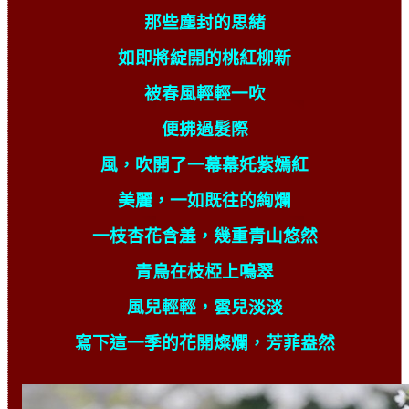
那些塵封的思緒
如即將綻開的桃紅柳新
被春風輕輕一吹
便拂過髮際
風，吹開了一幕幕奼紫嫣紅
美麗，一如既往的絢爛
一枝杏花含羞，幾重青山悠然
青鳥在枝椏上鳴翠
風兒輕輕，雲兒淡淡
寫下這一季的花開燦爛，芳菲盎然