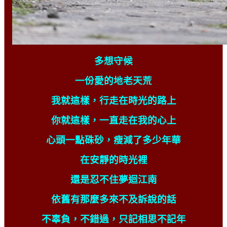
多想守候
一份愛的地老天荒
我就這樣，行走在時光的路上
你就這樣，一直走在我的心上
心頭一點硃砂，瘦減了多少年華
在安靜的時光裡
還是忍不住夢迴江南
依舊有那麼多來不及訴說的話
不辜負，不錯過，只記相思不記年