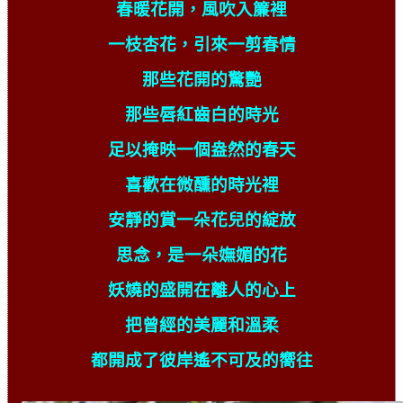
春暖花開，風吹入簾裡
一枝杏花，引來一剪春情
那些花開的驚艷
那些唇紅齒白的時光
足以掩映一個盎然的春天
喜歡在微醺的時光裡
安靜的賞一朵花兒的綻放
思念，是一朵嫵媚的花
妖嬈的盛開在離人的心上
把曾經的美麗和溫柔
都開成了彼岸遙不可及的嚮往