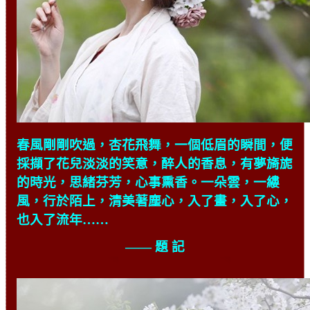
春風剛剛吹過，杏花飛舞，一個低眉的瞬間，便
採擷了花兒淡淡的笑意，醉人的香息，有夢旖旎
的時光，思緒芬芳，心事熏香。一朵雲，一縷
風，行於陌上，清美著塵心，入了畫，入了心，
也入了流年……
—— 題 記