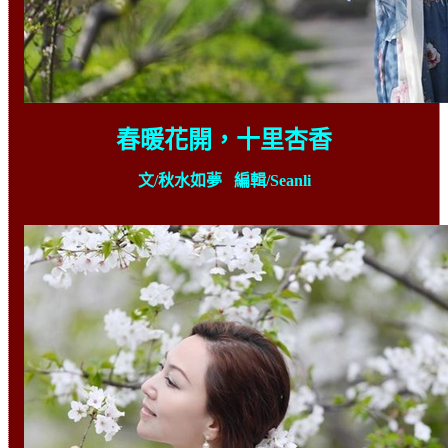
春暖花開，十里杏香
文
/
秋水如夢
編輯
/Seanli