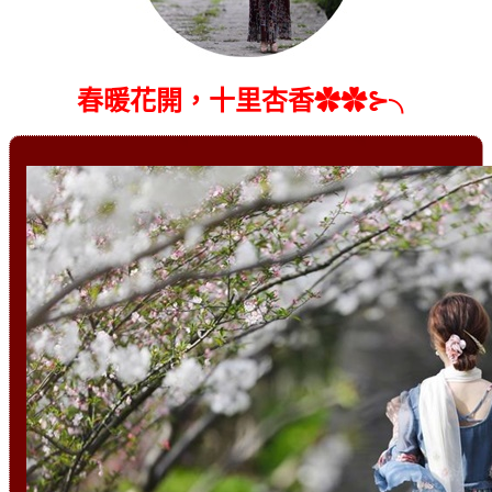
春暖花開，十里杏香✿✿⊱╮