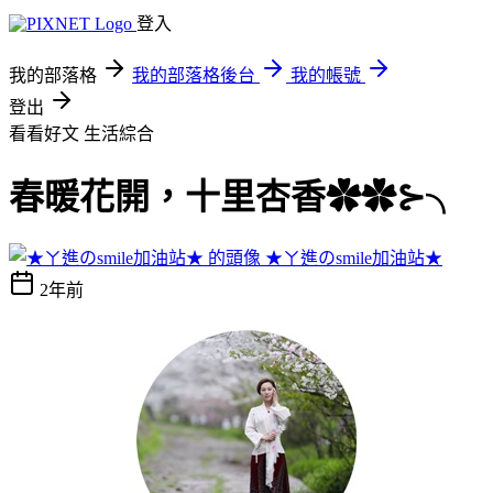
登入
我的部落格
我的部落格後台
我的帳號
登出
看看好文
生活綜合
春暖花開，十里杏香✿✿⊱╮
★ㄚ進のsmile加油站★
2年前