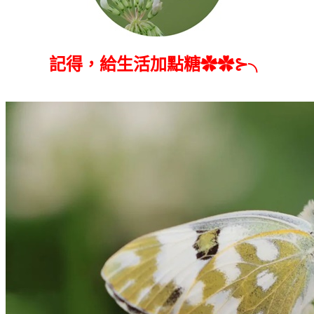
記得，給生活加點糖✿✿⊱╮