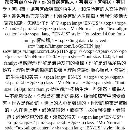
都沒有孤立生存，你的身邊有親人，有朋友，有鄰居，有同
學，有同事，還有有緣結識的陌生人，和這所有的人交往過程
中，難免有點言差語錯，也難免有點矛盾摩擦，若想你我他大
家都和諧，怎能少了理解？<span lang="EN-US"><o:p></o:p>
</span></span></b></p> <p class="MsoNormal" style="text-align:
center;"><b><span lang="EN-US" style="font-size: 14.0pt; font-
family: 標楷體;"><o:p> <img data-cke-saved-
src="https://i.imgur.com/LoGpTHN.jpg"
src="https://i.imgur.com/LoGpTHN.jpg" /></o:p></span></b></p>
<p class="MsoNormal"><b><span style="font-size: 14.0pt; font-
family: 標楷體;">理解是溝通友誼的橋樑，理解是消除矛盾的
秘方，理解是治癒傷痛的良藥。理解會讓你順心順意，會讓你
的生活和和美美。<span lang="EN-US"><o:p></o:p></span>
</span></b></p> <p class="MsoNormal"><b><span style="font-
size: 14.0pt; font-family: 標楷體;">多給生活一些淡然。如果人
生不能夠淡然，你就會在無盡的憂愁、煩惱和痛苦中飽受熬
煎。世界是繽紛的，世上的人心是難測的，世間的瑣事是繁雜
的。人在世上走，必須拿得起，放得下；必須想得開，看得
透；必須從容於成敗，淡然於得失。<span lang="EN-US">
<o:p></o:p></span></span></b></p> <p class="MsoNormal"
style="text-align: center;"><b><span lang="EN-US" style="font-