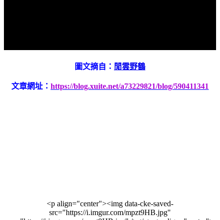
圖文摘自：
閒雲野鶴
文章網址：
https://blog.xuite.net/a73229821/blog/590411341
<p align="center"><img data-cke-saved-
src="https://i.imgur.com/mpzt9HB.jpg"