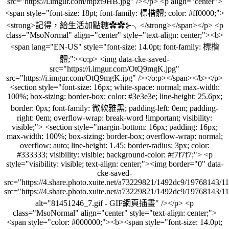
src="https://i.imgur.com/mpzt9HB.jpg" /></p> <p align="center">
<span style="font-size: 18pt; font-family: 標楷體; color: #ff0000;">
<strong>記得，給生活加點糖✿✿⊱╮</strong></span></p> <p
class="MsoNormal" align="center" style="text-align: center;"><b>
<span lang="EN-US" style="font-size: 14.0pt; font-family: 標楷
體;"><o:p> <img data-cke-saved-
src="https://i.imgur.com/OtQ9mgK.jpg"
src="https://i.imgur.com/OtQ9mgK.jpg" /></o:p></span></b></p>
<section style="font-size: 16px; white-space: normal; max-width:
100%; box-sizing: border-box; color: #3e3e3e; line-height: 25.6px;
border: 0px; font-family: 微软雅黑; padding-left: 0em; padding-
right: 0em; overflow-wrap: break-word !important; visibility:
visible;"> <section style="margin-bottom: 16px; padding: 16px;
max-width: 100%; box-sizing: border-box; overflow-wrap: normal;
overflow: auto; line-height: 1.45; border-radius: 3px; color:
#333333; visibility: visible; background-color: #f7f7f7;"> <p
style="visibility: visible; text-align: center;"><img border="0" data-
cke-saved-
src="https://4.share.photo.xuite.net/a73229821/1492dc9/19768143/
src="https://4.share.photo.xuite.net/a73229821/1492dc9/19768143/
alt="81451246_7.gif - GIF網頁插畫" /></p> <p
class="MsoNormal" align="center" style="text-align: center;">
<span style="color: #000000;"><b><span style="font-size: 14.0pt;