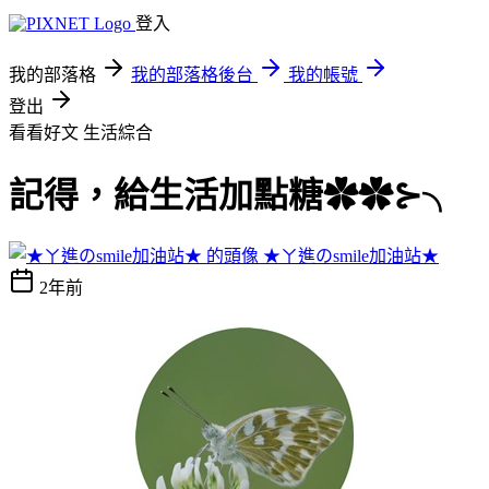
登入
我的部落格
我的部落格後台
我的帳號
登出
看看好文
生活綜合
記得，給生活加點糖✿✿⊱╮
★ㄚ進のsmile加油站★
2年前