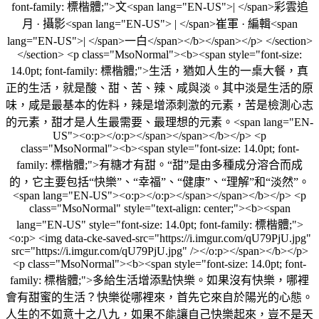
font-family: 標楷體;">文<span lang="EN-US">| </span>彩雲追
月 · 攝影<span lang="EN-US"> | </span>崔軍 · 編輯<span
lang="EN-US">| </span>一白</span></b></span></p> </section>
</section> <p class="MsoNormal"><b><span style="font-size:
14.0pt; font-family: 標楷體;">生活，猶如人生的一桌大餐，真
正的生活，就是酸、甜、苦、辣、咸與淡。其中淡是生活的原
味，咸是最基本的佐料，辣是增添刺激的元素，苦是檢測心志
的元素，甜才是人生最需要、最理想的元素。<span lang="EN-
US"><o:p></o:p></span></span></b></p> <p
class="MsoNormal"><b><span style="font-size: 14.0pt; font-
family: 標楷體;">有糖才有甜。“甜”是由多種成分溶合而成
的，它主要包括“快樂”、“幸福”、“健康”、“理解”和“淡然”。
<span lang="EN-US"><o:p></o:p></span></span></b></p> <p
class="MsoNormal" style="text-align: center;"><b><span
lang="EN-US" style="font-size: 14.0pt; font-family: 標楷體;">
<o:p> <img data-cke-saved-src="https://i.imgur.com/qU79PjU.jpg"
src="https://i.imgur.com/qU79PjU.jpg" /></o:p></span></b></p>
<p class="MsoNormal"><b><span style="font-size: 14.0pt; font-
family: 標楷體;">多給生活增添點快樂。如果沒有快樂，哪裡
會有甜蜜的生活？快樂從哪裡來，首先它來自於陽光的心態。
人生的不如意十之八九，如果不能讓自己快樂起來，豈不是天