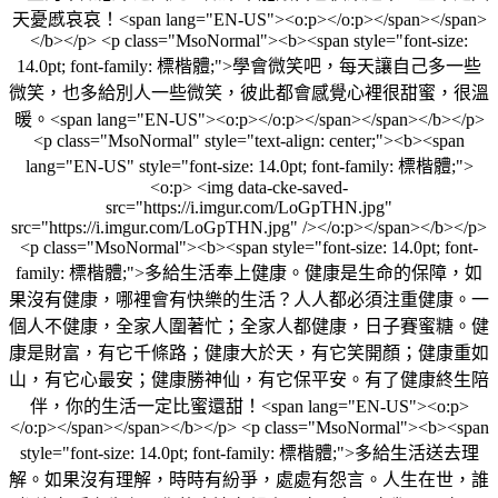
天憂慼哀哀！<span lang="EN-US"><o:p></o:p></span></span>
</b></p> <p class="MsoNormal"><b><span style="font-size:
14.0pt; font-family: 標楷體;">學會微笑吧，每天讓自己多一些
微笑，也多給別人一些微笑，彼此都會感覺心裡很甜蜜，很溫
暖。<span lang="EN-US"><o:p></o:p></span></span></b></p>
<p class="MsoNormal" style="text-align: center;"><b><span
lang="EN-US" style="font-size: 14.0pt; font-family: 標楷體;">
<o:p> <img data-cke-saved-
src="https://i.imgur.com/LoGpTHN.jpg"
src="https://i.imgur.com/LoGpTHN.jpg" /></o:p></span></b></p>
<p class="MsoNormal"><b><span style="font-size: 14.0pt; font-
family: 標楷體;">多給生活奉上健康。健康是生命的保障，如
果沒有健康，哪裡會有快樂的生活？人人都必須注重健康。一
個人不健康，全家人圍著忙；全家人都健康，日子賽蜜糖。健
康是財富，有它千條路；健康大於天，有它笑開顏；健康重如
山，有它心最安；健康勝神仙，有它保平安。有了健康終生陪
伴，你的生活一定比蜜還甜！<span lang="EN-US"><o:p>
</o:p></span></span></b></p> <p class="MsoNormal"><b><span
style="font-size: 14.0pt; font-family: 標楷體;">多給生活送去理
解。如果沒有理解，時時有紛爭，處處有怨言。人生在世，誰