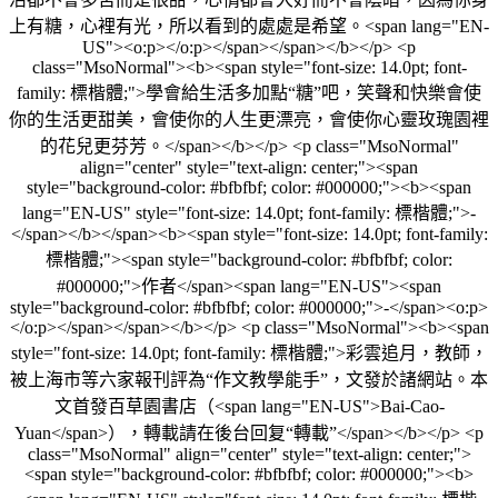
上有糖，心裡有光，所以看到的處處是希望。<span lang="EN-
US"><o:p></o:p></span></span></b></p> <p
class="MsoNormal"><b><span style="font-size: 14.0pt; font-
family: 標楷體;">學會給生活多加點“糖”吧，笑聲和快樂會使
你的生活更甜美，會使你的人生更漂亮，會使你心靈玫瑰園裡
的花兒更芬芳。</span></b></p> <p class="MsoNormal"
align="center" style="text-align: center;"><span
style="background-color: #bfbfbf; color: #000000;"><b><span
lang="EN-US" style="font-size: 14.0pt; font-family: 標楷體;">-
</span></b></span><b><span style="font-size: 14.0pt; font-family:
標楷體;"><span style="background-color: #bfbfbf; color:
#000000;">作者</span><span lang="EN-US"><span
style="background-color: #bfbfbf; color: #000000;">-</span><o:p>
</o:p></span></span></b></p> <p class="MsoNormal"><b><span
style="font-size: 14.0pt; font-family: 標楷體;">彩雲追月，教師，
被上海市等六家報刊評為“作文教學能手”，文發於諸網站。本
文首發百草園書店（<span lang="EN-US">Bai-Cao-
Yuan</span>），轉載請在後台回复“轉載”</span></b></p> <p
class="MsoNormal" align="center" style="text-align: center;">
<span style="background-color: #bfbfbf; color: #000000;"><b>