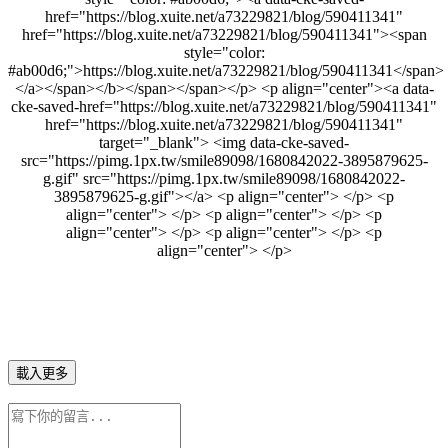
href="https://blog.xuite.net/a73229821/blog/590411341"
href="https://blog.xuite.net/a73229821/blog/590411341"><span
style="color:
#ab00d6;">https://blog.xuite.net/a73229821/blog/590411341</span>
</a></span></b></span></span></p> <p align="center"><a data-
cke-saved-href="https://blog.xuite.net/a73229821/blog/590411341"
href="https://blog.xuite.net/a73229821/blog/590411341"
target="_blank"> <img data-cke-saved-
src="https://pimg.1px.tw/smile89098/1680842022-3895879625-
g.gif" src="https://pimg.1px.tw/smile89098/1680842022-
3895879625-g.gif"></a> <p align="center"> </p> <p
align="center"> </p> <p align="center"> </p> <p
align="center"> </p> <p align="center"> </p> <p
align="center"> </p>
載入更多