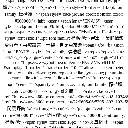
<span lang="EN-US" style="font-size: 14.0pt; font-family: 標楷
體;">-</span></b></span><b><span style="font-size: 14.0pt; font-
family: 標楷體;"><span style="background-color: #bfbfbf; color:
#000000;">攝影</span><span lang="EN-US"><span
style="background-color: #bfbfbf; color: #000000;">-</span><o:p>
</o:p></span></span></b></p> <p class="MsoNormal"><b><span
style="font-size: 14.0pt; font-family: 標楷體;">崔軍 ，業餘攝影
愛好者，喜歡讀書、音樂、自駕車旅遊</span></b><b><span
lang="EN-US" style="font-family: 標楷體;"><o:p></o:p></span>
</b></p> <p align="center"><iframe width="560" height="315"
src="https://www.youtube.com/embed/NGZVK53t110?
&autoplay=1;border=1 frameborder=" 0="" allow="accelerometer;
autoplay; clipboard-write; encrypted-media; gyroscope; picture-in-
picture" allowfullscreen="allowfullscreen"></iframe></p> <p
align="center"><span style="font-size: 12pt; font-family: 標楷體;
color: #0000ff;"><strong>圖文摘自：<a data-cke-saved-
href="http://www.360doc.com/content/22/0605/06/53951802_10345
href="http://www.360doc.com/content/22/0605/06/53951802_10345
閒雲野鶴</a></strong></span></p> <p align="center"><span
color="#0000ff" face="標楷體" style="color: #0000ff; font-family:
標楷體;"><span style="font-size: 16px;"><b>文章網址：<span
style="color: #ab00d6;"><a data-cke-saved-