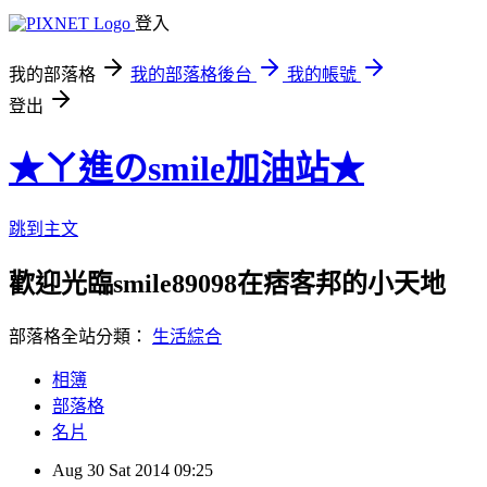
登入
我的部落格
我的部落格後台
我的帳號
登出
★ㄚ進のsmile加油站★
跳到主文
歡迎光臨smile89098在痞客邦的小天地
部落格全站分類：
生活綜合
相簿
部落格
名片
Aug
30
Sat
2014
09:25