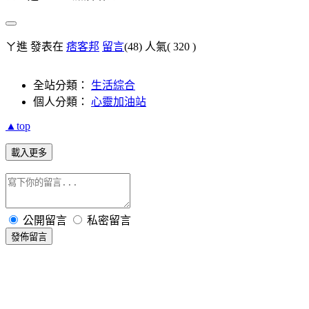
ㄚ進 發表在
痞客邦
留言
(48)
人氣(
320
)
全站分類：
生活綜合
個人分類：
心靈加油站
▲top
載入更多
公開留言
私密留言
發佈留言