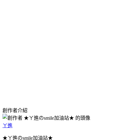
創作者介紹
ㄚ進
★ㄚ進のsmile加油站★