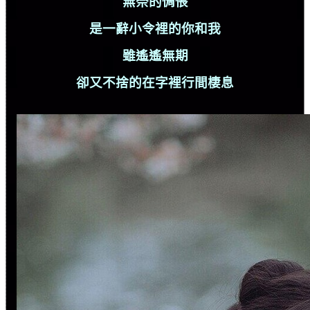
無奈的惆悵
是一辭小令裡的你和我
雖遙遙無期
卻又不捨的在字裡行間棲息