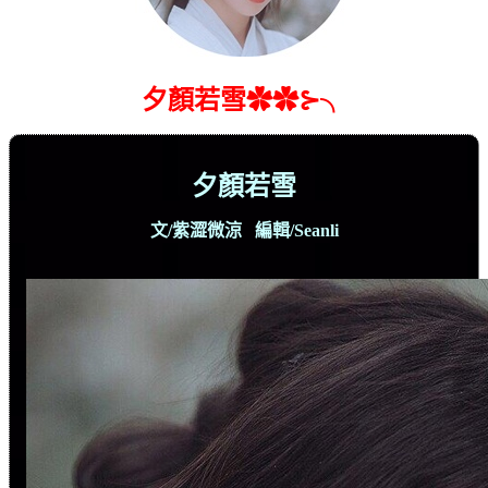
夕顏若雪✿✿⊱╮
夕顏若雪
文
/
紫澀微涼
編輯
/Seanli