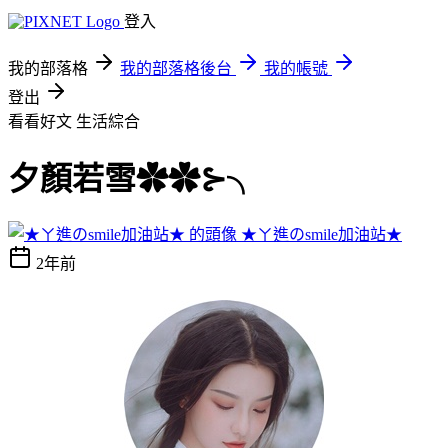
登入
我的部落格
我的部落格後台
我的帳號
登出
看看好文
生活綜合
夕顏若雪✿✿⊱╮
★ㄚ進のsmile加油站★
2年前