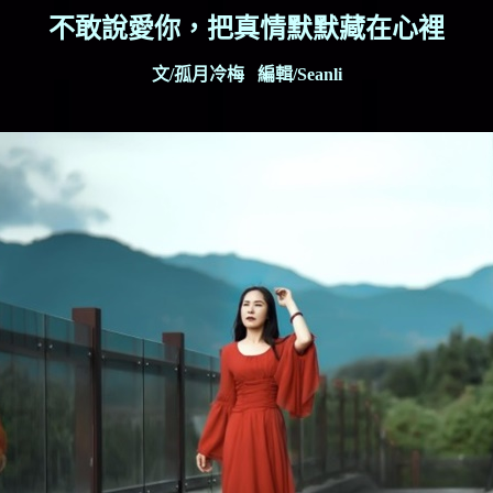
不敢說愛你，把真情默默藏在心裡
文
/
孤月冷梅
編輯
/Seanli