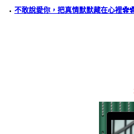
不敢說愛你，把真情默默藏在心裡✿