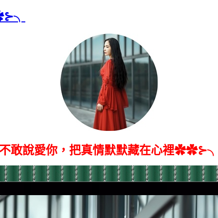
✿⊱╮
不敢說愛你，把真情默默藏在心裡✿✿⊱