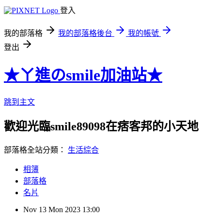
登入
我的部落格
我的部落格後台
我的帳號
登出
★ㄚ進のsmile加油站★
跳到主文
歡迎光臨smile89098在痞客邦的小天地
部落格全站分類：
生活綜合
相簿
部落格
名片
Nov
13
Mon
2023
13:00