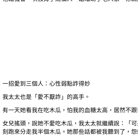
一招愛到三個人：心性弱點詐得妙
我太太也是「愛不厭詐」的高手。
有一天她看我在吃木瓜，怕我的血糖太高，居然不跟
女兒搖頭，說她不愛吃木瓜，我太太就繼續說：「可
刻跑來分走我半個木瓜。她那些話都被我聽到了，怨