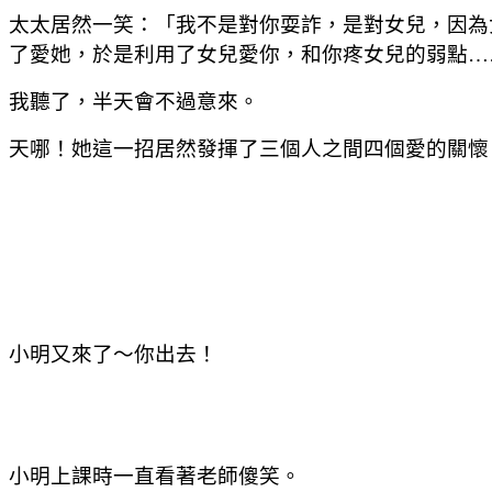
太太居然一笑：「我不是對你耍詐，是對女兒，因為
了愛她，於是利用了女兒愛你，和你疼女兒的弱點…
我聽了，半天會不過意來。
天哪！她這一招居然發揮了三個人之間四個愛的關懷
小明又來了～你出去！
小明上課時一直看著老師傻笑。