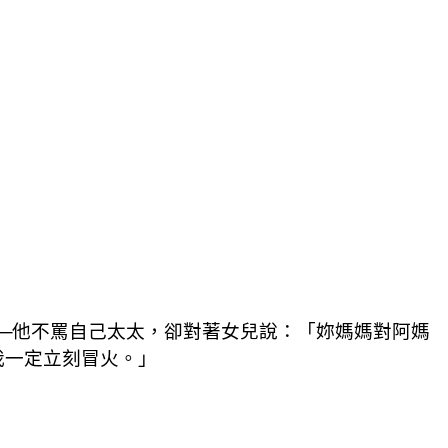
─他不罵自己太太，卻對著女兒說：「妳媽媽對阿媽
我一定立刻冒火。」