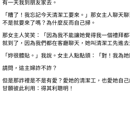
有一天我到朋友家去。
「糟了！我忘記今天清潔工要來。」那女主人聊天聊
不是就要來了嗎？為什麼反而自己掃。
那女主人笑笑：「因為我不能讓她覺得我一個禮拜都
就到了，因為我們都在客廳聊天，她叫清潔工先進去
「妳很體貼。」我說。女主人點點頭：「對！我為她
請問，這主婦詐不詐？
但是那詐裡是不是有愛？愛她的清潔工，也愛她自己
甘願彼此利用：得其利聰明！