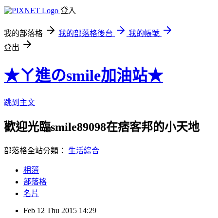
登入
我的部落格
我的部落格後台
我的帳號
登出
★ㄚ進のsmile加油站★
跳到主文
歡迎光臨smile89098在痞客邦的小天地
部落格全站分類：
生活綜合
相簿
部落格
名片
Feb
12
Thu
2015
14:29