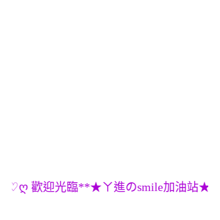
ღ 歡迎光臨**★ㄚ進のsmile加油站★ ღ♡