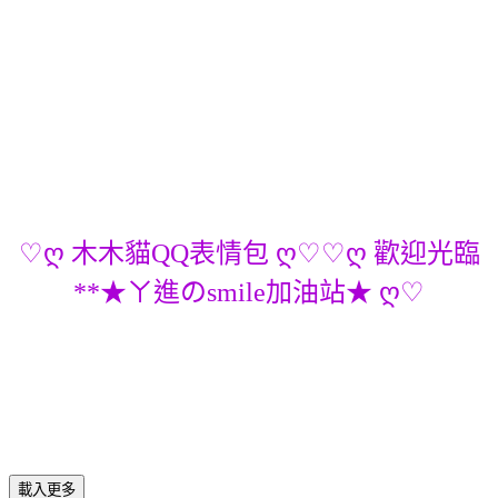
♡ღ 木木貓QQ表情包 ღ♡♡ღ 歡迎光臨
**★ㄚ進のsmile加油站★ ღ♡
載入更多