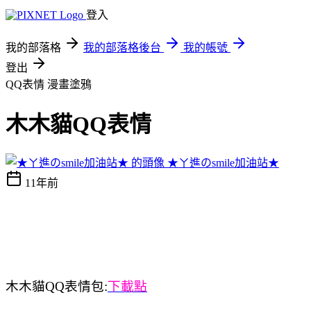
登入
我的部落格
我的部落格後台
我的帳號
登出
QQ表情
漫畫塗鴉
木木貓QQ表情
★ㄚ進のsmile加油站★
11年前
木木貓QQ表情包:
下載點