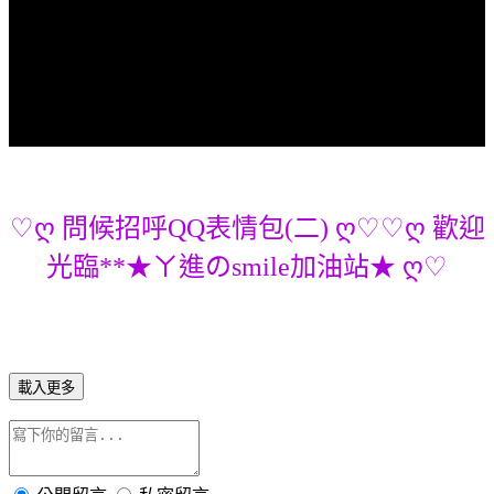
♡ღ 問候招呼QQ表情包(二) ღ♡♡ღ 歡迎
光臨**★ㄚ進のsmile加油站★ ღ♡
載入更多