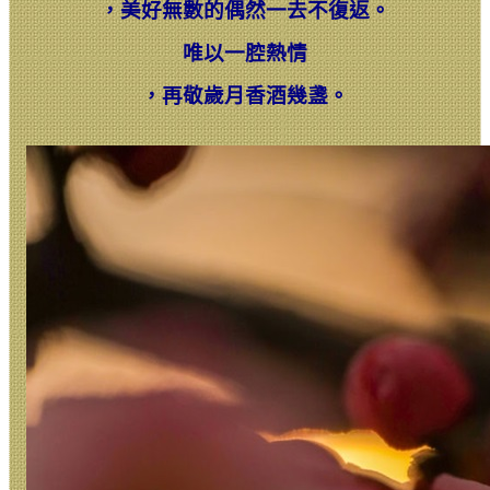
，
美好無數的偶然一去不復返。
唯以一腔熱情
，
再敬歲月香酒幾盞。