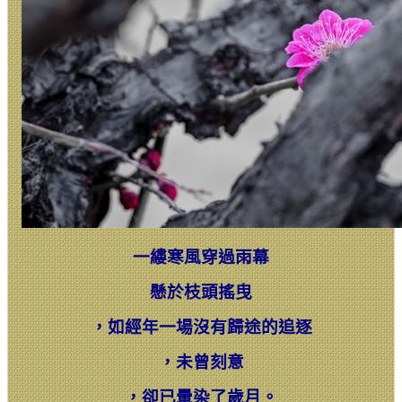
一縷寒風穿過雨幕
懸於枝頭搖曳
，
如經年一場沒有歸途的追逐
，
未曾刻意
，
卻已暈染了歲月。