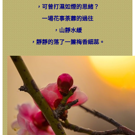
，
可曾打濕如煙的思緒？
一場花事荼蘼的過往
，
山靜水緩
，
靜靜的落了一簾梅香細蕊。