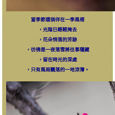
當季節還徜徉在一季風裡
，
光陰已輕輕掩去
，
花朵悄落的芳跡
，
彷彿是一夜落雪將往事隱藏
，
留在時光的深處
，
只有風雨飄落的一地涼薄。