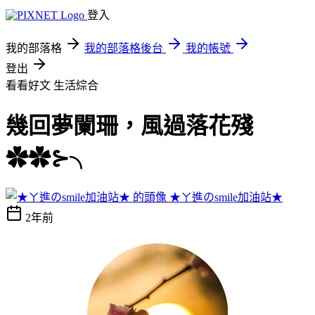
登入
我的部落格
我的部落格後台
我的帳號
登出
看看好文
生活綜合
幾回夢闌珊，風過落花殘
✿✿⊱╮
★ㄚ進のsmile加油站★
2年前