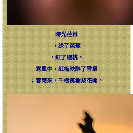
時光荏苒
，
綠了芭蕉
，
紅了櫻桃。
寒風中，紅梅映醉了雪叢
；
春雨來，千樹萬樹梨花開。