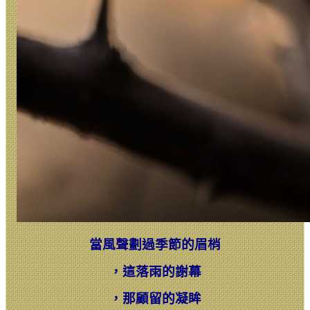
當風聲劃過季節的眉梢
，
這落雨的謝幕
，
那顧留的凝眸