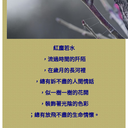
紅塵若水
，
流過時間的阡陌
，
在歲月的長河裡
，
總有訴不盡的人間情話
，
似一樹一樹的花開
，
裝飾著光陰的色彩
；
總有放飛不盡的生命情懷。