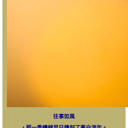
往事如風
，
那一季纏綿早已鐫刻了蒼白流年。