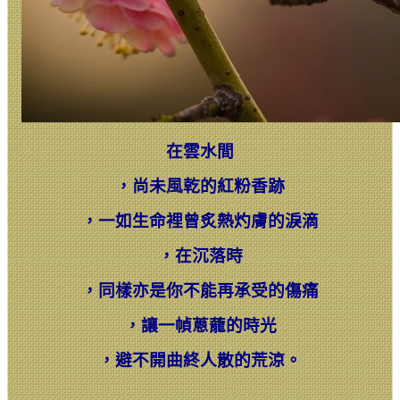
在雲水間
，
尚未風乾的紅粉香跡
，
一如生命裡曾炙熱灼膚的淚滴
，
在沉落時
，
同樣亦是你不能再承受的傷痛
，
讓一幀蔥蘢的時光
，
避不開曲終人散的荒涼。