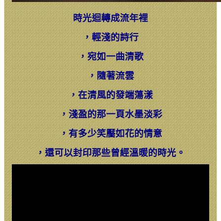
時光迴轉成流年裡
，
輕淺的詩行
，
宛如一曲清歌
，
隨著流雲
，
在清風的發端蕩漾
，
淺盈的那一頁水墨淡彩
，
有多少笑靨如花的情意
，
還可以封印那些曾經溫暖的時光。