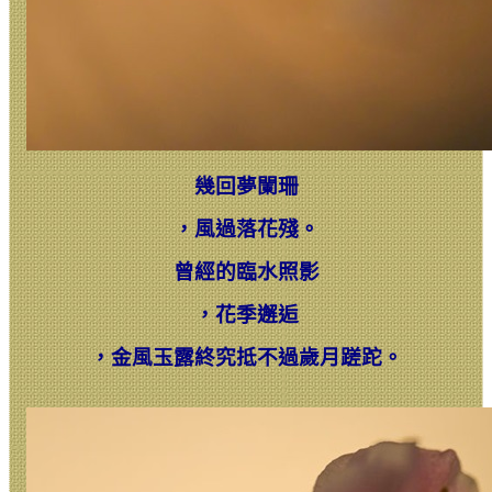
幾回夢闌珊
，
風過落花殘。
曾經的臨水照影
，
花季邂逅
，
金風玉露終究抵不過歲月蹉跎。