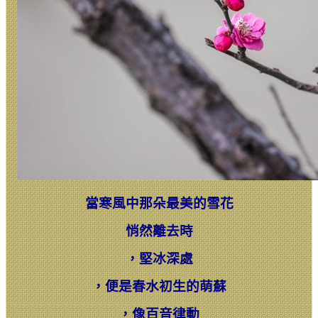
當寒風中那朵最美的雪花
悄然離去時
，
堅冰深處
，
便是春水初生的萌蘇
，
像百音律動