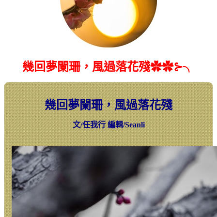
幾回夢闌珊，風過落花殘✿✿⊱╮
幾回夢闌珊，風過落花殘
文
/
任我行
編輯
/Seanli