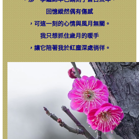
回憶縱然偶有傷感
，
可這一刻的心情與風月無關。
我只想抓住歲月的暖手
，
讓它陪著我於紅塵深處徜徉。