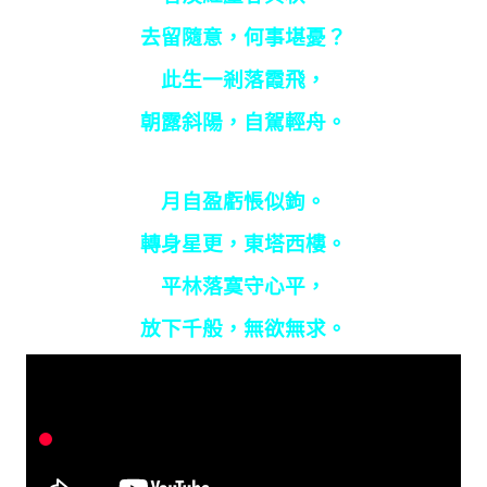
去留隨意，何事堪憂？
此生一剎落霞飛，
朝露斜陽，自駕輕舟。
月自盈虧悵似鉤。
轉身星更，東塔西樓。
平林落寞守心平，
放下千般，無欲無求。