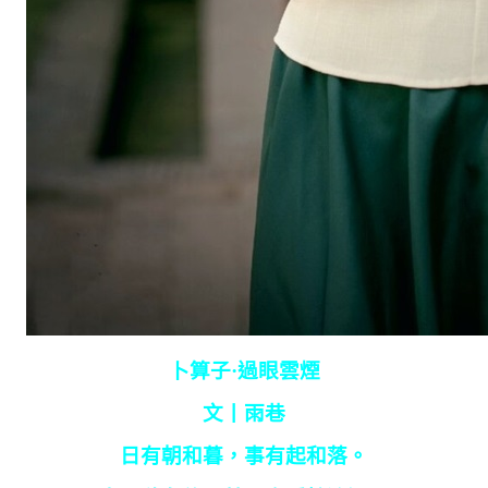
卜算子·過眼雲煙
文丨雨巷
日有朝和暮，事有起和落。