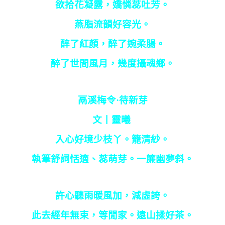
欲拾花凝露，嬌憐蕊吐芳。
燕脂流韻好容光。
醉了紅顏，醉了婉柔腸。
醉了世間風月，幾度攝魂鄉。
鬲溪梅令·待新芽
文丨靈曦
入心好境少枝丫。籠清紗。
執筆舒詞恬適、蕊萌芽。一簾幽夢斜。
許心聽雨暖風加，減虛誇。
此去經年無束，等閒家。遠山揉好茶。