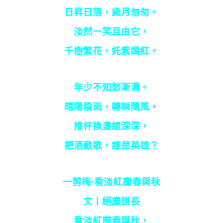
日昇日落，歲月匆匆。
淡然一笑且由它，
千樹繁花，奼紫嫣紅。
年少不知愁漸濃。
晴陽陰雨，轉瞬隨風。
推杯換盞誼深深，
把酒歡歌，誰是英雄？
一剪梅·看淡紅塵春與秋
文丨絕塵道長
看淡紅塵春與秋，