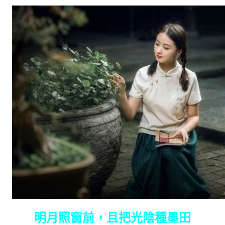
明月照窗前，且把光陰種墨田