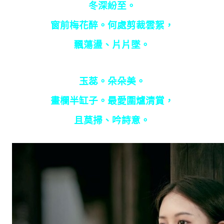
冬深紛至。
窗前梅花醉。何處剪裁雲絮，
飄蕩盪、片片墜。
玉蕊。朵朵美。
畫欄半缸子。最愛圍爐清賞，
且莫掃、吟詩意。