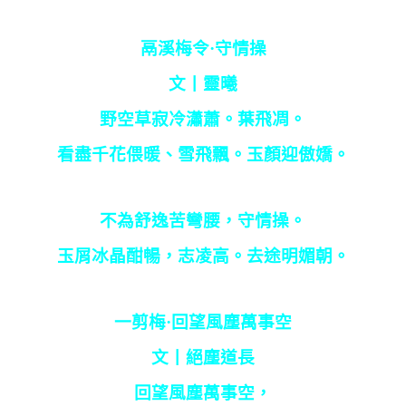
鬲溪梅令·守情操
文丨靈曦
野空草寂冷瀟蕭。葉飛凋。
看盡千花偎暖、雪飛飄。玉顏迎傲嬌。
不為舒逸苦彎腰，守情操。
玉屑冰晶酣暢，志凌高。去途明媚朝。
一剪梅·回望風塵萬事空
文丨絕塵道長
回望風塵萬事空，