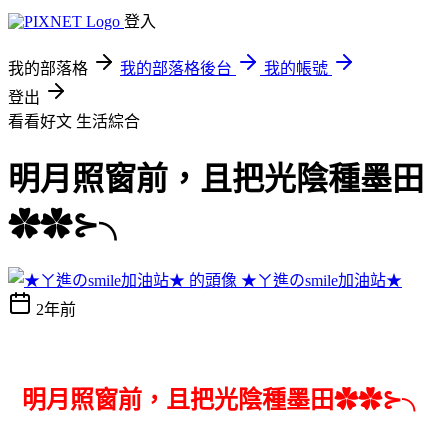
登入
我的部落格
我的部落格後台
我的帳號
登出
看看好文
生活綜合
明月照窗前，且把光陰種墨田
✿✿⊱╮
★ㄚ進のsmile加油站★
2年前
明月照窗前，且把光陰種墨田✿✿⊱╮