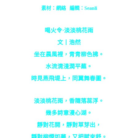
素材：網絡
編輯：
Seanli
喝火令·淡淡桃花雨
文丨浩然
坐在晨風裡，青青柳色拂。
水流清淺潤平蕪。
時見燕飛堤上，同翼舞春圖。
淡淡桃花雨，香隨落蕊浮。
幾多詩意漫心湖。
靜對花開，靜對草芽出，
靜對柳煙如夢，又把賦來舒。