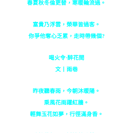
春夏秋冬倫更替，寒暖輪流過。
富貴乃浮雲，榮華皆過客。
你爭他奪心乏累，走時帶幾個
?
喝火令·醉花間
文丨雨巷
昨夜聽春雨，今朝沐暖陽。
乘風花雨躍紅牆。
輕舞玉花如夢，行徑滿身香。