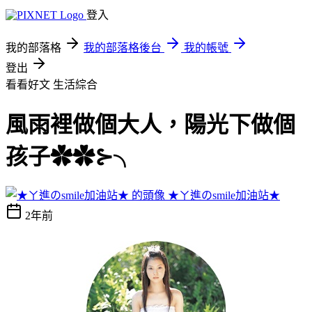
登入
我的部落格
我的部落格後台
我的帳號
登出
看看好文
生活綜合
風雨裡做個大人，陽光下做個
孩子✿✿⊱╮
★ㄚ進のsmile加油站★
2年前