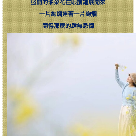
盛開的油菜花在眼前鋪展開來
一片絢爛連著一片絢爛
開得那麼的肆無忌憚