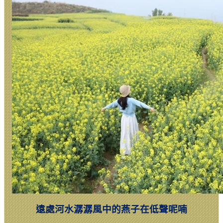
遠處河水潺潺風中的燕子在低聲呢喃