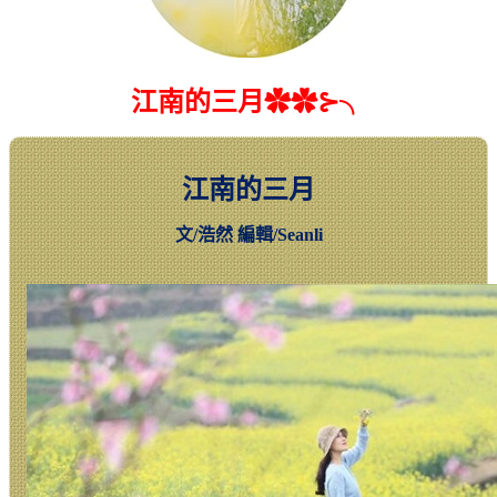
江南的三月✿✿⊱╮
江南的三月
文
/
浩然 編輯
/Seanli