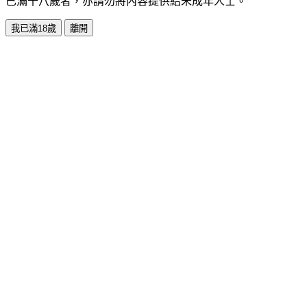
已滿十八歲者，亦請勿將內容提供給未成年人士。
我已滿18歲
離開