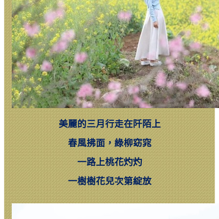
美麗的三月行走在阡陌上
春風拂面，綠柳窈窕
一路上桃花灼灼
一樹樹花兒次第綻放