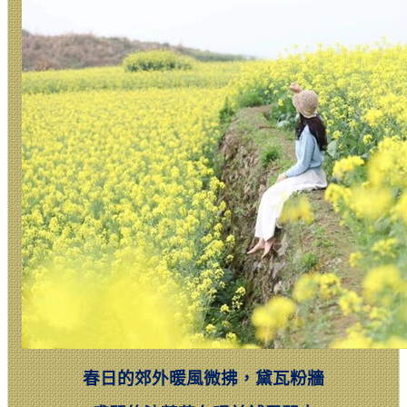
春日的郊外暖風微拂，黛瓦粉牆