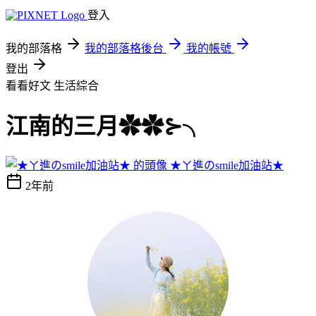
登入
我的部落格
我的部落格後台
我的帳號
登出
看看好文
生活綜合
江南的三月✿✿⊱╮
★ㄚ進のsmile加油站★
2年前