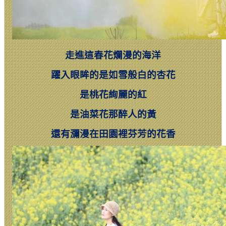
走進這春花爛漫的海洋
躍入眼眸的是如雪般白的杏花
是桃花絢麗的紅
是油菜花那醉人的黃
還有瀰漫在田園裡芬芳的花香