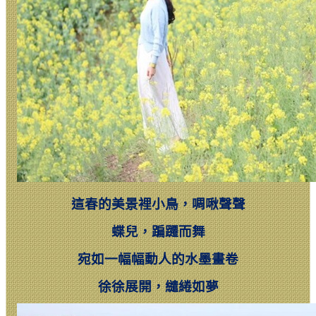
這春的美景裡小鳥，啁啾聲聲
蝶兒，蹁躚而舞
宛如一幅幅動人的水墨畫卷
徐徐展開，繾綣如夢