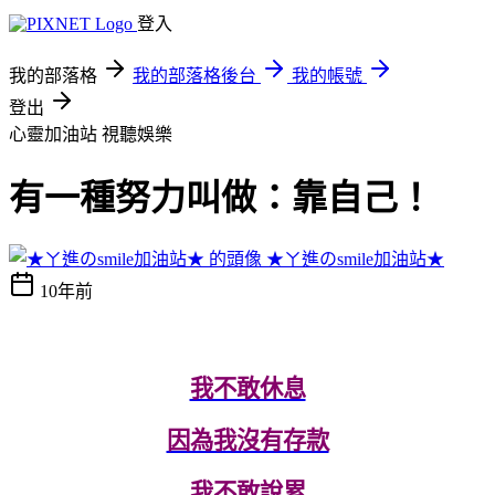
登入
我的部落格
我的部落格後台
我的帳號
登出
心靈加油站
視聽娛樂
有一種努力叫做：靠自己！
★ㄚ進のsmile加油站★
10年前
我不敢休息
因為我沒有存款
我不敢說累