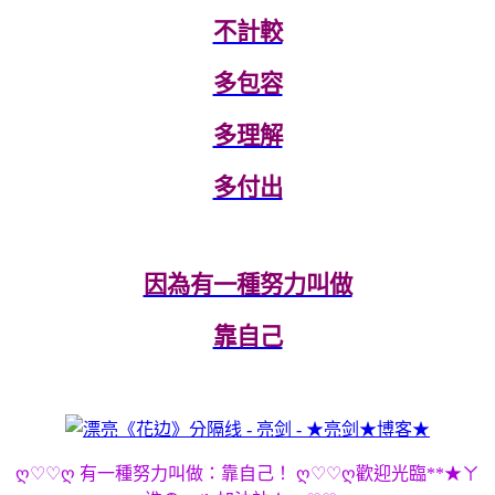
不計較
多包容
多理解
多付出
因為有一種努力叫做
靠自己
ღ♡♡ღ 有一種努力叫做：靠自己！ ღ♡♡ღ歡迎光臨**★ㄚ