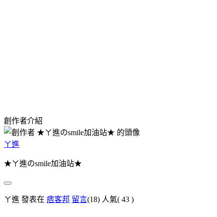
創作者介紹
ㄚ進
★ㄚ進のsmile加油站★
ㄚ進 發表在
痞客邦
留言
(18)
人氣(
43
)