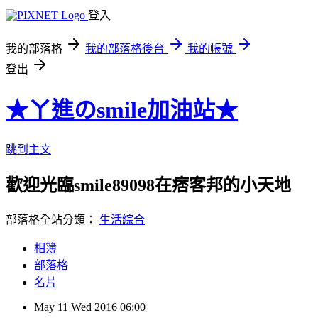
登入
我的部落格
我的部落格後台
我的帳號
登出
★ㄚ進のsmile加油站★
跳到主文
歡迎光臨smile89098在痞客邦的小天地
部落格全站分類：
生活綜合
相簿
部落格
名片
May
11
Wed
2016
06:00