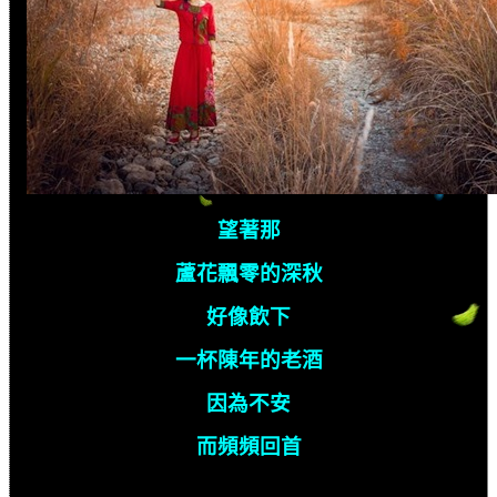
望著那
蘆花飄零的深秋
好像飲下
一杯陳年的老酒
因為不安
而頻頻回首