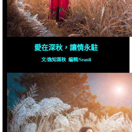
愛在深秋，讓情永駐
文
/
逸知葉秋 編輯
/Seanli