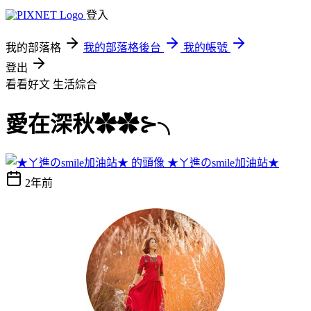
登入
我的部落格
我的部落格後台
我的帳號
登出
看看好文
生活綜合
愛在深秋✿✿⊱╮
★ㄚ進のsmile加油站★
2年前