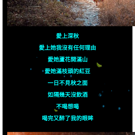
愛上深秋
愛上她我沒有任何理由
愛她蘆花開滿山
愛她滿枝頭的紅豆
一日不見秋之面
如隔幾天沒飲酒
不喝想喝
喝完又醉了我的眼眸