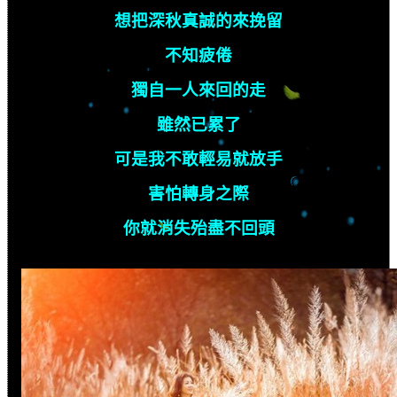
想把深秋真誠的來挽留
不知疲倦
獨自一人來回的走
雖然已累了
可是我不敢輕易就放手
害怕轉身之際
你就消失殆盡不回頭