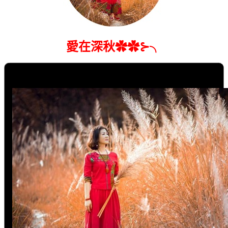
愛在深秋✿✿⊱╮