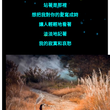
站著是那裡
想把我對你的愛寫成詩
讓人輕輕地看著
淡淡地記著
我的寂寞和哀愁