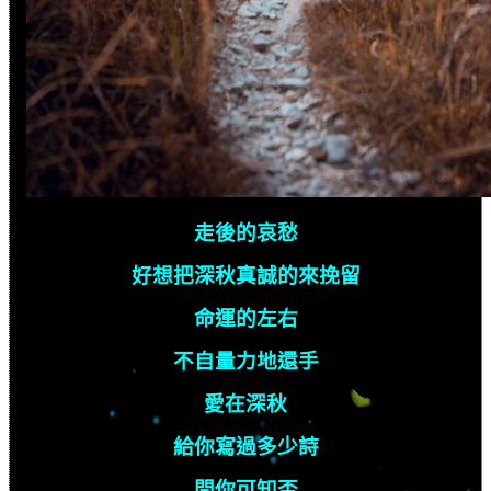
走後的哀愁
好想把深秋真誠的來挽留
命運的左右
不自量力地還手
愛在深秋
給你寫過多少詩
問你可知否