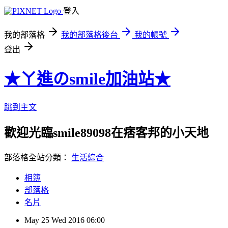
登入
我的部落格
我的部落格後台
我的帳號
登出
★ㄚ進のsmile加油站★
跳到主文
歡迎光臨smile89098在痞客邦的小天地
部落格全站分類：
生活綜合
相簿
部落格
名片
May
25
Wed
2016
06:00