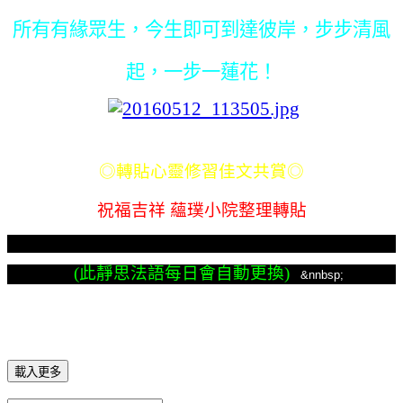
所有有緣眾生，今生即可到達彼岸，步步清風
起，一步一蓮花！
◎轉貼心靈修習佳文共賞◎
祝福吉祥 蘊璞小院整理轉貼
(此靜思法語每日會自動更換)
&nnbsp;
載入更多