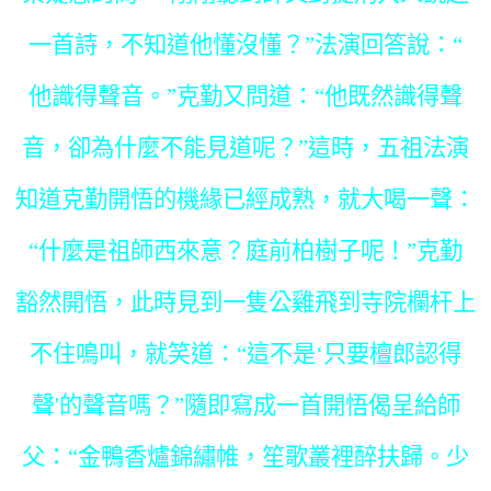
一首詩，不知道他懂沒懂？”法演回答說：“
他識得聲音。”克勤又問道：“他既然識得聲
音，卻為什麼不能見道呢？”這時，五祖法演
知道克勤開悟的機緣已經成熟，就大喝一聲：
“什麼是祖師西來意？庭前柏樹子呢！”克勤
豁然開悟，此時見到一隻公雞飛到寺院欄杆上
不住鳴叫，就笑道：“這不是‘只要檀郎認得
聲'的聲音嗎？”隨即寫成一首開悟偈呈給師
父：“金鴨香爐錦繡帷，笙歌叢裡醉扶歸。少