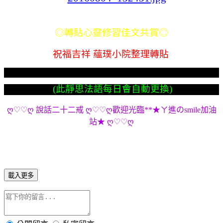
◎轉貼心靈修習佳文共賞◎
祝福吉祥 蘊璞小院整理轉貼
(此靜思法語每日會自動更換)
ღ♡♡ღ 說話二十二戒 ღ♡♡ღ歡迎光臨**★ㄚ進のsmile加油
站★ ღ♡♡ღ
載入更多