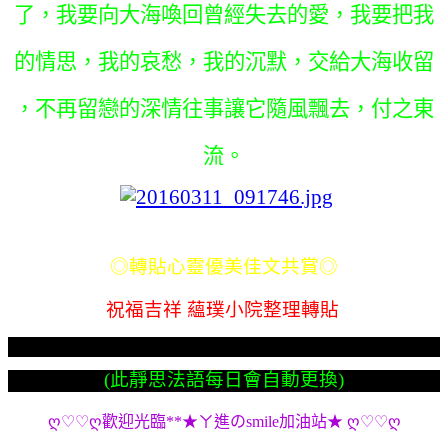
了，我要向大海喚回曾經失去的愛，我要把我
的情思，我的哀愁，我的沉默，交給大海收留
，不再留戀的深情往事讓它隨風飄去，付之東
流。
◎轉貼心靈優美佳文共賞◎
祝福吉祥 蘊璞小院整理轉貼
(此靜思法語每日會自動更換)
ღ♡♡ღ歡迎光臨**★ㄚ進のsmile加油站★ ღ♡♡ღ