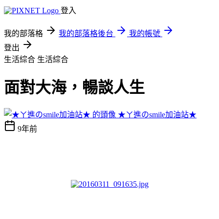
登入
我的部落格
我的部落格後台
我的帳號
登出
生活綜合
生活綜合
面對大海，暢談人生
★ㄚ進のsmile加油站★
9年前