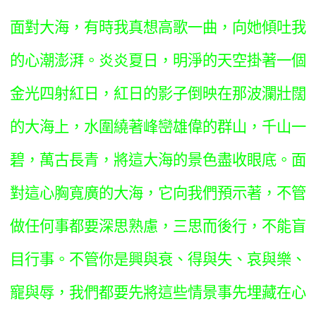
面對大海，有時我真想高歌一曲，向她傾吐我
的心潮澎湃。炎炎夏日，明淨的天空掛著一個
金光四射紅日，紅日的影子倒映在那波瀾壯闊
的大海上，水圍繞著峰巒雄偉的群山，千山一
碧，萬古長青，將這大海的景色盡收眼底。面
對這心胸寬廣的大海，它向我們預示著，不管
做任何事都要深思熟慮，三思而後行，不能盲
目行事。不管你是興與衰、得與失、哀與樂、
寵與辱，我們都要先將這些情景事先埋藏在心