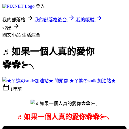
登入
我的部落格
我的部落格後台
我的帳號
登出
圖文小品
生活綜合
♬如果一個人真的愛你
✿✿⊱╮
★ㄚ進のsmile加油站★
1年前
♬如果一個人真的愛你✿✿⊱╮