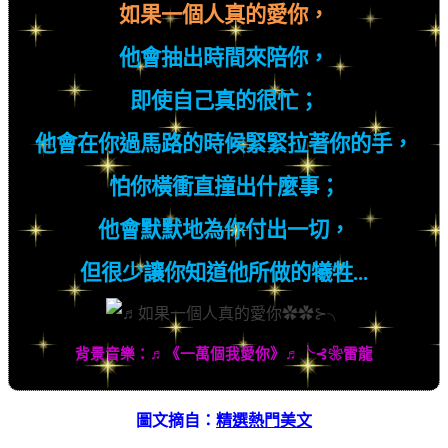
如果一個人真的愛你，
他會抽出時間來陪你，
即使自己真的很忙；
他會在你過馬路的時候緊緊拉著你的手，
怕你橫衝直撞出什麼事；
他會默默地為你付出一切，
但很少讓你知道他所做的犧牲
...
背景音樂：
♬
《一萬個我愛你》
♬
╰
⊰
❀
雷龍
圖文摘自：
精選熱門美文