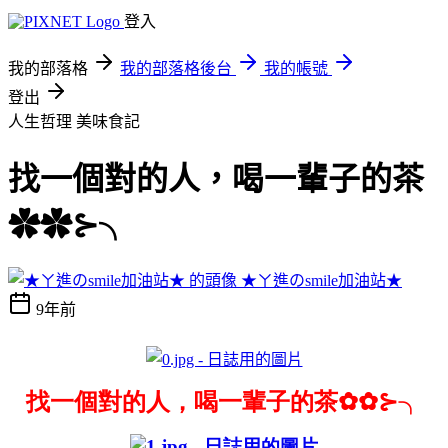
登入
我的部落格
我的部落格後台
我的帳號
登出
人生哲理
美味食記
找一個對的人，喝一輩子的茶
✿✿⊱╮
★ㄚ進のsmile加油站★
9年前
找一個對的人，喝一輩子的茶✿✿⊱╮