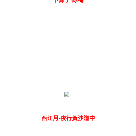
卜算子·詠梅
陸游
外斷橋邊，寂寞開無主。已是黃昏獨自愁，更著風和
意苦爭春，一任群芳妒。零落成泥輾作塵，只有香如
傲雪綻放在斷橋邊，正是梅花高傲的氣質，詩人以梅花
詠梅的淒苦以洩胸中抑鬱，感嘆人生的失意坎坷；
贊梅的精神又表達了青春無悔的信念
以及對自己愛國情操及高潔人格的自許。
西江月·夜行黃沙道中
辛棄疾