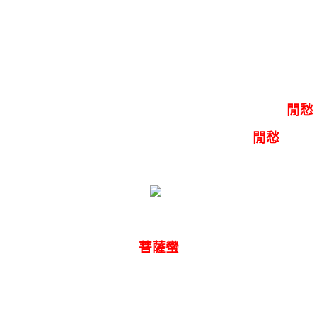
月橋花院，瑣窗朱戶。只有春知處。
飛雲冉冉蘅皋暮。彩筆新題斷腸句。若問閒情都幾許
一川煙草，滿城風絮。梅子黃時雨。
首詞通過對暮春景色的描寫，抒發作者所感到的“
閒愁
全詞虛寫相思之情，實抒悒悒不得志的“
閒愁
”。
立意新奇，能興起人們無限想像，為當時傳誦的名篇
菩薩蠻
黃庭堅
半煙半雨溪橋畔，漁翁醉著無人喚。