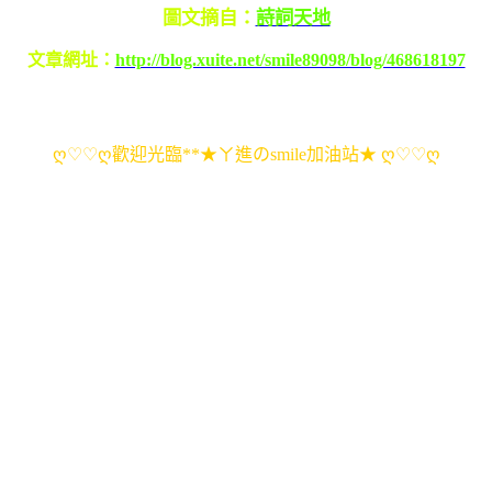
圖文摘自：
詩詞天地
文章網址：
http://blog.xuite.net/smile89098/blog/468618197
ღ♡♡ღ歡迎光臨**★ㄚ進のsmile加油站★ ღ♡♡ღ