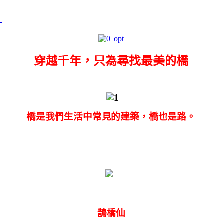
╮
穿越千年，只為尋找最美的橋
橋是我們生活中常見的建築，橋也是路。
不過在詩人的眼中，橋不單單是路，還代表了一種情懷
今天我們一起來讀一讀宋詞中的橋吧！
鵲橋仙