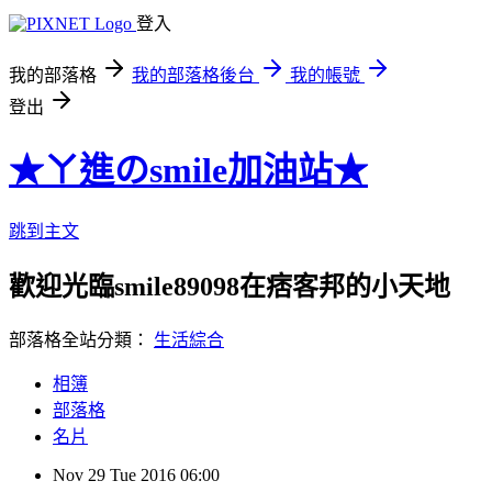
登入
我的部落格
我的部落格後台
我的帳號
登出
★ㄚ進のsmile加油站★
跳到主文
歡迎光臨smile89098在痞客邦的小天地
部落格全站分類：
生活綜合
相簿
部落格
名片
Nov
29
Tue
2016
06:00