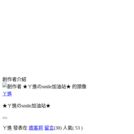
創作者介紹
ㄚ進
★ㄚ進のsmile加油站★
ㄚ進 發表在
痞客邦
留言
(30)
人氣(
53
)