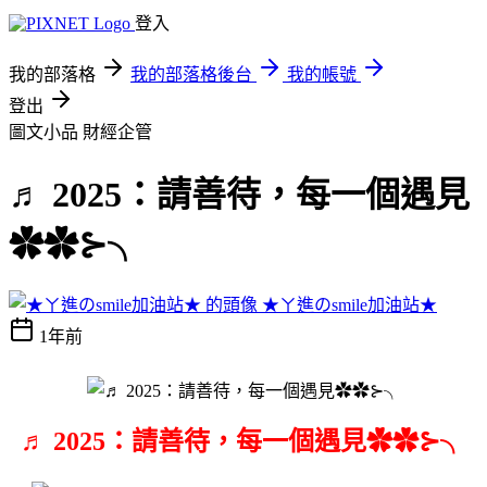
登入
我的部落格
我的部落格後台
我的帳號
登出
圖文小品
財經企管
♬ 2025：請善待，每一個遇見
✿✿⊱╮
★ㄚ進のsmile加油站★
1年前
♬ 2025：請善待，每一個遇見✿✿⊱╮