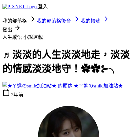
登入
我的部落格
我的部落格後台
我的帳號
登出
人生感悟
小說連載
♬淡淡的人生淡淡地走，淡淡
的情感淡淡地守！✿✿⊱╮
★ㄚ進のsmile加油站★
2年前