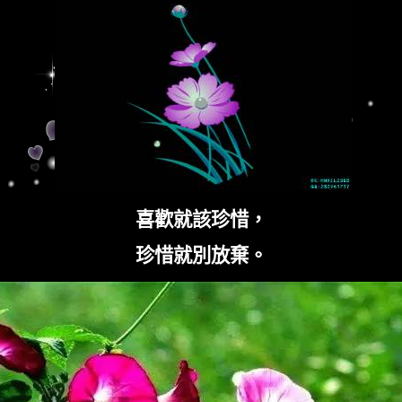
喜歡就該珍惜，
珍惜就別放棄。