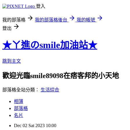
登入
我的部落格
我的部落格後台
我的帳號
登出
★ㄚ進のsmile加油站★
跳到主文
歡迎光臨smile89098在痞客邦的小天地
部落格全站分類：
生活綜合
相簿
部落格
名片
Dec
02
Sat
2023
10:00