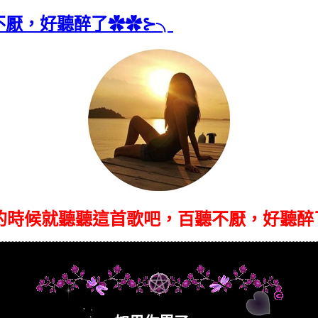
不厭，好聽醉了✿✿⊱╮
的時候就聽聽這首歌吧，百聽不厭，好聽醉