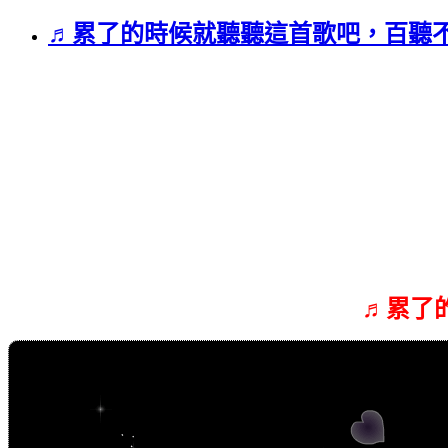
♬累了的時候就聽聽這首歌吧，百聽
♬累了