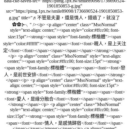
data-cke-saved-src="https://pimg.1px.tw/smile89098/1736690524-
1901850853-g.jpg"
src="https://pimg.1px.tw/smile89098/1736690524-1901850853-
g.jpg" title="♬不管是夫妻，還是情人，錯過了，就沒了
✿✿⊱╮" /></p> <p align="center" class="MsoNormal"
style="text-align: center;"><span style="color:#ffcc00; font-
size:15pt"><strong><span style="font-family:標楷體"><span
style="color:#ffffff"><span><span><font><font>親人，是上天注
定</font></font></span></span></span></span></strong></span>
</p> <p align="center" class="MsoNormal" style="text-align:
center;"><span style="color:#ffcc00; font-size:15pt"><strong>
<span style="font-family:標楷體"><span><span><font><font>戀
人，是前世安排</font></font></span></span></span></strong>
</span></p> <p align="center" class="MsoNormal" style="text-
align: center;"><span style="color:#ffcc00; font-size:15pt">
<strong><span style="font-family:標楷體"><span><span><font>
<font>愛人，是緣分融合</font></font></span></span></span>
</strong></span></p> <p align="center" class="MsoNormal"
style="text-align: center;"><span style="color:#ffcc00; font-
size:15pt"><strong><span style="font-family:標楷體"><span>
<span><font><font>情人，是感情歸宿</font></font></span>
</span></span></strong></span></p> <p align="center"