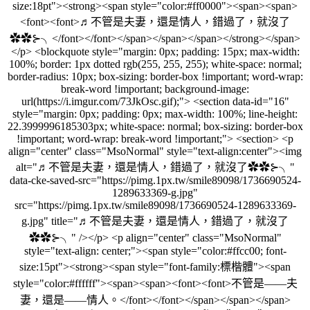
size:18pt"><strong><span style="color:#ff0000"><span><span>
<font><font>♬不管是夫妻，還是情人，錯過了，就沒了
✿✿⊱╮</font></font></span></span></span></strong></span>
</p> <blockquote style="margin: 0px; padding: 15px; max-width:
100%; border: 1px dotted rgb(255, 255, 255); white-space: normal;
border-radius: 10px; box-sizing: border-box !important; word-wrap:
break-word !important; background-image:
url(https://i.imgur.com/73JkOsc.gif);"> <section data-id="16"
style="margin: 0px; padding: 0px; max-width: 100%; line-height:
22.3999996185303px; white-space: normal; box-sizing: border-box
!important; word-wrap: break-word !important;"> <section> <p
align="center" class="MsoNormal" style="text-align:center"><img
alt="♬不管是夫妻，還是情人，錯過了，就沒了✿✿⊱╮"
data-cke-saved-src="https://pimg.1px.tw/smile89098/1736690524-
1289633369-g.jpg"
src="https://pimg.1px.tw/smile89098/1736690524-1289633369-
g.jpg" title="♬不管是夫妻，還是情人，錯過了，就沒了
✿✿⊱╮" /></p> <p align="center" class="MsoNormal"
style="text-align: center;"><span style="color:#ffcc00; font-
size:15pt"><strong><span style="font-family:標楷體"><span
style="color:#ffffff"><span><span><font><font>不管是——夫
妻，還是——情人。</font></font></span></span></span>