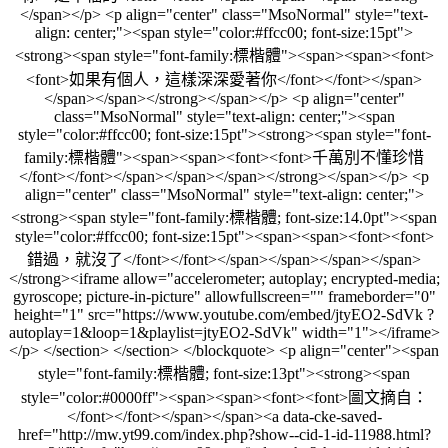
</span></p> <p align="center" class="MsoNormal" style="text-
align: center;"><span style="color:#ffcc00; font-size:15pt">
<strong><span style="font-family:標楷體"><span><span><font>
<font>如果有個人，這樣深深愛著你</font></font></span>
</span></span></strong></span></p> <p align="center"
class="MsoNormal" style="text-align: center;"><span
style="color:#ffcc00; font-size:15pt"><strong><span style="font-
family:標楷體"><span><span><font><font>千萬別不懂珍惜
</font></font></span></span></span></strong></span></p> <p
align="center" class="MsoNormal" style="text-align: center;">
<strong><span style="font-family:標楷體; font-size:14.0pt"><span
style="color:#ffcc00; font-size:15pt"><span><span><font><font>
錯過，就沒了</font></font></span></span></span></span>
</strong><iframe allow="accelerometer; autoplay; encrypted-media;
gyroscope; picture-in-picture" allowfullscreen="" frameborder="0"
height="1" src="https://www.youtube.com/embed/jtyEO2-SdVk ?
autoplay=1&loop=1&playlist=jtyEO2-SdVk" width="1"></iframe>
</p> </section> </section> </blockquote> <p align="center"><span
style="font-family:標楷體; font-size:13pt"><strong><span
style="color:#0000ff"><span><span><font><font>圖文摘自：
</font></font></span></span><a data-cke-saved-
href="http://mw.yt99.com/index.php?show--cid-1-id-11988.html?