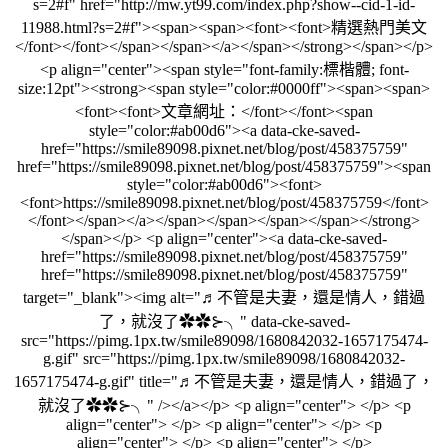
s=2#f" href="http://mw.yt99.com/index.php?show--cid-1-id-
11988.html?s=2#f"><span><span><font><font>精選熱門美文
</font></font></span></span></a></span></strong></span></p>
<p align="center"><span style="font-family:標楷體; font-
size:12pt"><strong><span style="color:#0000ff"><span><span>
<font><font>文章網址：</font></font><span
style="color:#ab00d6"><a data-cke-saved-
href="https://smile89098.pixnet.net/blog/post/458375759"
href="https://smile89098.pixnet.net/blog/post/458375759"><span
style="color:#ab00d6"><font>
<font>https://smile89098.pixnet.net/blog/post/458375759</font>
</font></span></a></span></span></span></span></strong>
</span></p> <p align="center"><a data-cke-saved-
href="https://smile89098.pixnet.net/blog/post/458375759"
href="https://smile89098.pixnet.net/blog/post/458375759"
target="_blank"><img alt="♬不管是夫妻，還是情人，錯過
了，就沒了✿✿⊱╮" data-cke-saved-
src="https://pimg.1px.tw/smile89098/1680842032-1657175474-
g.gif" src="https://pimg.1px.tw/smile89098/1680842032-
1657175474-g.gif" title="♬不管是夫妻，還是情人，錯過了，
就沒了✿✿⊱╮" /></a></p> <p align="center"> </p> <p
align="center"> </p> <p align="center"> </p> <p
align="center"> </p> <p align="center"> </p>