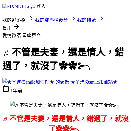
登入
我的部落格
我的部落格後台
我的帳號
登出
愛情微語
星座算命
♬不管是夫妻，還是情人，錯
過了，就沒了✿✿⊱╮
★ㄚ進のsmile加油站★
1年前
♬不管是夫妻，還是情人，錯過了，就沒
了✿✿⊱╮