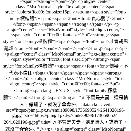
</span></strong></span></p> <p align="center"
class="MsoNormal" style="text-align: center;"><span
style="color:#ffcc00; font-size:15pt"><strong><span style="font-
family:標楷體"><span><span><font><font>真心愛了</font>
</font></span></span></span></strong></span></p> <p
align="center" class="MsoNormal" style="text-align: center;">
<span style="color:#ffcc00; font-size:15pt"><strong><span
style="font-family:標楷體"><span><span><font><font>才會胡思
亂想</font></font></span></span></span></strong></span></p>
<p align="center" class="MsoNormal" style="text-align: center;">
<span style="color:#ffcc00; font-size:15pt"><strong><span
style="font-family:標楷體"><span><span><font><font>懷疑，不
代表不信任</font></font></span></span></span></strong>
</span></p> <p align="center" class="MsoNormal" style="text-
align: center;"><span style="color:#ffcc00; font-size:15pt">
<strong><span lang="EN-US" style="font-family:標楷
體"> </span></strong></span><img alt="♬不管是夫妻，還是情
人，錯過了，就沒了✿✿⊱╮" data-cke-saved-
src="https://pimg.1px.tw/smile89098/1736690524-2641020196-
g.jpg" src="https://pimg.1px.tw/smile89098/1736690524-
2641020196-g.jpg" title="♬不管是夫妻，還是情人，錯過了，
就沒了✿✿⊱╮" /></p> <p align="center" class="MsoNormal"