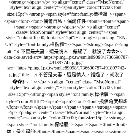
</strong></span></p> <p align="center" class="MsoNormal"
style="text-align: center;"><span style="color:#ffcc00; font-
size:15pt"><strong><span style="font-family:標楷體"><span>
<span><font><font>偶爾自私，偶爾任性</font></font></span>
</span></span></strong></span></p> <p align="center"
class="MsoNormal" style="text-align: center;"><span
style="color:#ffcc00; font-size:15pt"><strong><span lang="EN-
US" style="font-family:標楷體"> </span></strong></span><img
alt="♬不管是夫妻，還是情人，錯過了，就沒了✿✿⊱╮"
data-cke-saved-src="https://pimg.1px.tw/smile89098/1736690787-
491897742-g.jpg"
src="https://pimg.1px.tw/smile89098/1736690787-491897742-
g.jpg" title="♬不管是夫妻，還是情人，錯過了，就沒了
✿✿⊱╮" /></p> <p align="center" class="MsoNormal"
style="text-align: center;"><span style="color:#ffcc00; font-
size:15pt"><strong><span style="font-family:標楷體"><span
style="color:#ffffff"><span><span><font><font>換個角度想想
</font></font></span></span></span></span></strong></span>
</p> <p align="center" class="MsoNormal" style="text-align:
center;"><span style="color:#ffcc00; font-size:15pt"><strong>
<span style="font-family:標楷體"><span><span><font><font>
你，是幸福的</font></font></span></span></span></strong>