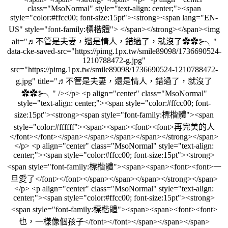
class="MsoNormal" style="text-align: center;"><span
style="color:#ffcc00; font-size:15pt"><strong><span lang="EN-
US" style="font-family:標楷體"> </span></strong></span><img
alt="♬不管是夫妻，還是情人，錯過了，就沒了✿✿⊱╮"
data-cke-saved-src="https://pimg.1px.tw/smile89098/1736690524-
1210788472-g.jpg"
src="https://pimg.1px.tw/smile89098/1736690524-1210788472-
g.jpg" title="♬不管是夫妻，還是情人，錯過了，就沒了
✿✿⊱╮" /></p> <p align="center" class="MsoNormal"
style="text-align: center;"><span style="color:#ffcc00; font-
size:15pt"><strong><span style="font-family:標楷體"><span
style="color:#ffffff"><span><span><font><font>再完美的人
</font></font></span></span></span></span></strong></span>
</p> <p align="center" class="MsoNormal" style="text-align:
center;"><span style="color:#ffcc00; font-size:15pt"><strong>
<span style="font-family:標楷體"><span><span><font><font>一
旦愛了</font></font></span></span></span></strong></span>
</p> <p align="center" class="MsoNormal" style="text-align:
center;"><span style="color:#ffcc00; font-size:15pt"><strong>
<span style="font-family:標楷體"><span><span><font><font>
也，一樣像個孩子</font></font></span></span></span>