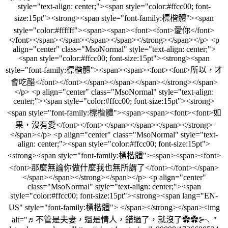
style="text-align: center;"><span style="color:#ffcc00; font-
size:15pt"><strong><span style="font-family:標楷體"><span
style="color:#ffffff"><span><span><font><font>愛你</font>
</font></span></span></span></span></strong></span></p> <p
align="center" class="MsoNormal" style="text-align: center;">
<span style="color:#ffcc00; font-size:15pt"><strong><span
style="font-family:標楷體"><span><span><font><font>所以，才
會吃醋</font></font></span></span></span></strong></span>
</p> <p align="center" class="MsoNormal" style="text-align:
center;"><span style="color:#ffcc00; font-size:15pt"><strong>
<span style="font-family:標楷體"><span><span><font><font>如
果，沒有愛</font></font></span></span></span></strong>
</span></p> <p align="center" class="MsoNormal" style="text-
align: center;"><span style="color:#ffcc00; font-size:15pt">
<strong><span style="font-family:標楷體"><span><span><font>
<font>那麼無論你做什麼我也無所謂了</font></font></span>
</span></span></strong></span></p> <p align="center"
class="MsoNormal" style="text-align: center;"><span
style="color:#ffcc00; font-size:15pt"><strong><span lang="EN-
US" style="font-family:標楷體"> </span></strong></span><img
alt="♬不管是夫妻，還是情人，錯過了，就沒了✿✿⊱╮"