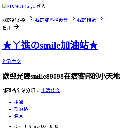
登入
我的部落格
我的部落格後台
我的帳號
登出
★ㄚ進のsmile加油站★
跳到主文
歡迎光臨smile89098在痞客邦的小天地
部落格全站分類：
生活綜合
相簿
部落格
名片
Dec
10
Sun
2023
10:00