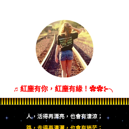
♬紅塵有你，紅塵有緣！
✿✿⊱╮
人，活得再漂亮，也會有淒涼；
路，走得再瀟灑，也會有迷茫；