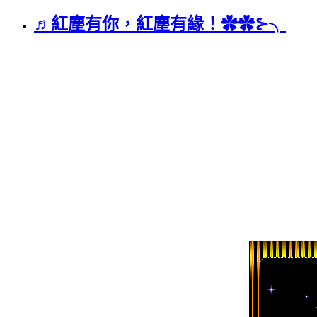
♬紅塵有你，紅塵有緣！✿✿⊱╮