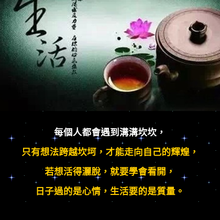
每個人都會遇到溝溝坎坎，
只有想法跨越坎坷，才能走向自己的輝煌，
若想活得灑脫，就要學會看開，
日子過的是心情，生活要的是質量。