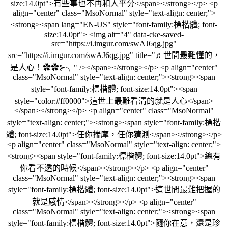
size:14.0pt">有些事也不再和人平分</span></strong></p> <p
align="center" class="MsoNormal" style="text-align: center;">
<strong><span lang="EN-US" style="font-family:標楷體; font-
size:14.0pt"> <img alt="4" data-cke-saved-
src="https://i.imgur.com/swAJ6qg.jpg"
src="https://i.imgur.com/swAJ6qg.jpg" title="♬世間最難懂的，
是人心！✿✿⊱╮" /></span></strong></p> <p align="center"
class="MsoNormal" style="text-align: center;"><strong><span
style="font-family:標楷體; font-size:14.0pt"><span
style="color:#ff0000">這世上最難看清的就是人心</span>
</span></strong></p> <p align="center" class="MsoNormal"
style="text-align: center;"><strong><span style="font-family:標楷
體; font-size:14.0pt">任你揣摩，任你猜測</span></strong></p>
<p align="center" class="MsoNormal" style="text-align: center;">
<strong><span style="font-family:標楷體; font-size:14.0pt">總有
你看不透的時候</span></strong></p> <p align="center"
class="MsoNormal" style="text-align: center;"><strong><span
style="font-family:標楷體; font-size:14.0pt">這世間最難把握的
就是感情</span></strong></p> <p align="center"
class="MsoNormal" style="text-align: center;"><strong><span
style="font-family:標楷體; font-size:14.0pt">隨你在意，還是珍