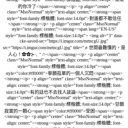
的你冷了</span></strong></p> <p align="center"
class="MsoNormal" style="text-align: center;"><strong><span
style="font-family:標楷體; font-size:14.0pt">對誰都不敢信任
</span></strong></p> <p align="center" class="MsoNormal"
style="text-align: center;"><strong><span lang="EN-US"
style="font-family:標楷體; font-size:14.0pt"> <img alt="3" data-
cke-saved-src="https://i.imgur.com/mrtncgU.jpg"
src="https://i.imgur.com/mrtncgU.jpg" title="♬世間最難懂的，是
人心！✿✿⊱╮" /></span></strong></p> <p align="center"
class="MsoNormal" style="text-align: center;"><strong><span
style="font-family:標楷體; font-size:14.0pt"><span
style="color:#ff0000">寧願孤單的一個人沉悶</span></span>
</strong></p> <p align="center" class="MsoNormal" style="text-
align: center;"><strong><span style="font-family:標楷體; font-
size:14.0pt">有的話也不去找人談論</span></strong></p> <p
align="center" class="MsoNormal" style="text-align: center;">
<strong><span style="font-family:標楷體; font-size:14.0pt">甘願
寂寞的一顆心<span style="color:#ff0000">受困</span></span>
</strong></p> <p align="center" class="MsoNormal" style="text-
align: center;"><strong><span style="font-family:標楷體; font-