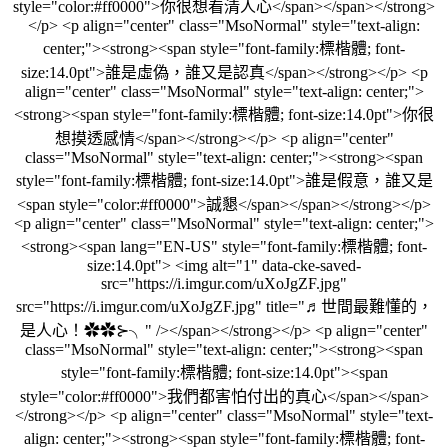
style="color:#ff0000">你很想看清人心</span></span></strong>
</p> <p align="center" class="MsoNormal" style="text-align:
center;"><strong><span style="font-family:標楷體; font-
size:14.0pt">誰是虛偽，誰又是認真</span></strong></p> <p
align="center" class="MsoNormal" style="text-align: center;">
<strong><span style="font-family:標楷體; font-size:14.0pt">你很
想摸透感情</span></strong></p> <p align="center"
class="MsoNormal" style="text-align: center;"><strong><span
style="font-family:標楷體; font-size:14.0pt">誰是假意，誰又是
<span style="color:#ff0000">誠懇</span></span></strong></p>
<p align="center" class="MsoNormal" style="text-align: center;">
<strong><span lang="EN-US" style="font-family:標楷體; font-
size:14.0pt"> <img alt="1" data-cke-saved-
src="https://i.imgur.com/uXoJgZF.jpg"
src="https://i.imgur.com/uXoJgZF.jpg" title="♬世間最難懂的，
是人心！✿✿⊱╮" /></span></strong></p> <p align="center"
class="MsoNormal" style="text-align: center;"><strong><span
style="font-family:標楷體; font-size:14.0pt"><span
style="color:#ff0000">我們都害怕付出的真心</span></span>
</strong></p> <p align="center" class="MsoNormal" style="text-
align: center;"><strong><span style="font-family:標楷體; font-