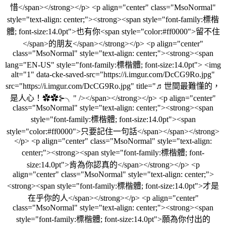
惜</span></strong></p> <p align="center" class="MsoNormal"
style="text-align: center;"><strong><span style="font-family:標楷
體; font-size:14.0pt">也有你<span style="color:#ff0000">留不住
</span>的朋友</span></strong></p> <p align="center"
class="MsoNormal" style="text-align: center;"><strong><span
lang="EN-US" style="font-family:標楷體; font-size:14.0pt"> <img
alt="1" data-cke-saved-src="https://i.imgur.com/DcCG9Ro.jpg"
src="https://i.imgur.com/DcCG9Ro.jpg" title="♬世間最難懂的，
是人心！✿✿⊱╮" /></span></strong></p> <p align="center"
class="MsoNormal" style="text-align: center;"><strong><span
style="font-family:標楷體; font-size:14.0pt"><span
style="color:#ff0000">只要記住一句話</span></span></strong>
</p> <p align="center" class="MsoNormal" style="text-align:
center;"><strong><span style="font-family:標楷體; font-
size:14.0pt">肯為你認真的</span></strong></p> <p
align="center" class="MsoNormal" style="text-align: center;">
<strong><span style="font-family:標楷體; font-size:14.0pt">才是
在乎你的人</span></strong></p> <p align="center"
class="MsoNormal" style="text-align: center;"><strong><span
style="font-family:標楷體; font-size:14.0pt">願為你付出的