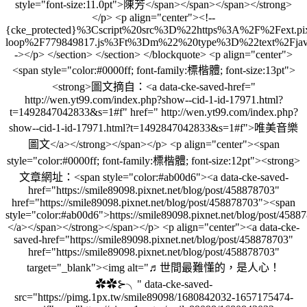
style="font-size:11.0pt">陳芳</span></span></span></strong>
</p> <p align="center"><!--
{cke_protected}%3Cscript%20src%3D%22https%3A%2F%2Fext.pi
loop%2F779849817.js%3Ft%3Dm%22%20type%3D%22text%2Fjav
-></p> </section> </section> </blockquote> <p align="center">
<span style="color:#0000ff; font-family:標楷體; font-size:13pt">
<strong>圖文摘自：<a data-cke-saved-href="
http://wen.yt99.com/index.php?show--cid-1-id-17971.html?
t=1492847042833&s=1#f" href=" http://wen.yt99.com/index.php?
show--cid-1-id-17971.html?t=1492847042833&s=1#f">唯美音樂
圖文</a></strong></span></p> <p align="center"><span
style="color:#0000ff; font-family:標楷體; font-size:12pt"><strong>
文章網址：<span style="color:#ab00d6"><a data-cke-saved-
href="https://smile89098.pixnet.net/blog/post/458878703"
href="https://smile89098.pixnet.net/blog/post/458878703"><span
style="color:#ab00d6">https://smile89098.pixnet.net/blog/post/458
</a></span></strong></span></p> <p align="center"><a data-cke-
saved-href="https://smile89098.pixnet.net/blog/post/458878703"
href="https://smile89098.pixnet.net/blog/post/458878703"
target="_blank"><img alt="♬世間最難懂的，是人心！
✿✿⊱╮" data-cke-saved-
src="https://pimg.1px.tw/smile89098/1680842032-1657175474-