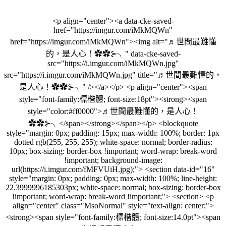
<p align="center"><a data-cke-saved-
href="https://imgur.com/iMkMQWn"
href="https://imgur.com/iMkMQWn"><img alt="♬世間最難懂
的，是人心！✿✿⊱╮" data-cke-saved-
src="https://i.imgur.com/iMkMQWn.jpg"
src="https://i.imgur.com/iMkMQWn.jpg" title="♬世間最難懂的，
是人心！✿✿⊱╮" /></a></p> <p align="center"><span
style="font-family:標楷體; font-size:18pt"><strong><span
style="color:#ff0000">♬世間最難懂的，是人心！
✿✿⊱╮</span></strong></span></p> <blockquote
style="margin: 0px; padding: 15px; max-width: 100%; border: 1px
dotted rgb(255, 255, 255); white-space: normal; border-radius:
10px; box-sizing: border-box !important; word-wrap: break-word
!important; background-image:
url(https://i.imgur.com/fMFVUiH.jpg);"> <section data-id="16"
style="margin: 0px; padding: 0px; max-width: 100%; line-height:
22.3999996185303px; white-space: normal; box-sizing: border-box
!important; word-wrap: break-word !important;"> <section> <p
align="center" class="MsoNormal" style="text-align: center;">
<strong><span style="font-family:標楷體; font-size:14.0pt"><span