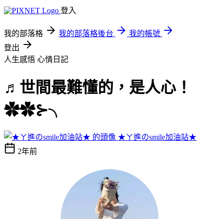
登入
我的部落格
我的部落格後台
我的帳號
登出
人生感悟
心情日記
♬世間最難懂的，是人心！
✿✿⊱╮
★ㄚ進のsmile加油站★
2年前