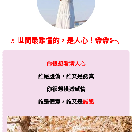
♬世間最難懂的，是人心！✿✿⊱╮
你很想看清人心
誰是虛偽，誰又是認真
你很想摸透感情
誰是假意，誰又是
誠懇