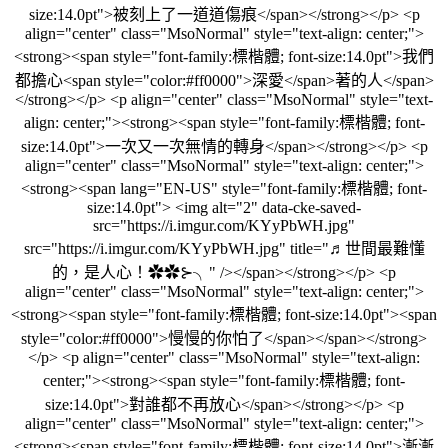
size:14.0pt">被刻上了一道道傷痕</span></strong></p> <p
align="center" class="MsoNormal" style="text-align: center;">
<strong><span style="font-family:標楷體; font-size:14.0pt">我們
都擔心<span style="color:#ff0000">深愛</span>著的人</span>
</strong></p> <p align="center" class="MsoNormal" style="text-
align: center;"><strong><span style="font-family:標楷體; font-
size:14.0pt">一次又一次無情的轉身</span></strong></p> <p
align="center" class="MsoNormal" style="text-align: center;">
<strong><span lang="EN-US" style="font-family:標楷體; font-
size:14.0pt"> <img alt="2" data-cke-saved-
src="https://i.imgur.com/KYyPbWH.jpg"
src="https://i.imgur.com/KYyPbWH.jpg" title="♬世間最難懂
的，是人心！✿✿⊱╮" /></span></strong></p> <p
align="center" class="MsoNormal" style="text-align: center;">
<strong><span style="font-family:標楷體; font-size:14.0pt"><span
style="color:#ff0000">慢慢的你怕了</span></span></strong>
</p> <p align="center" class="MsoNormal" style="text-align:
center;"><strong><span style="font-family:標楷體; font-
size:14.0pt">對誰都不再放心</span></strong></p> <p
align="center" class="MsoNormal" style="text-align: center;">
<strong><span style="font-family:標楷體; font-size:14.0pt">漸漸