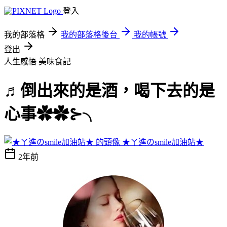
登入
我的部落格
我的部落格後台
我的帳號
登出
人生感悟
美味食記
♬倒出來的是酒，喝下去的是
心事✿✿⊱╮
★ㄚ進のsmile加油站★
2年前