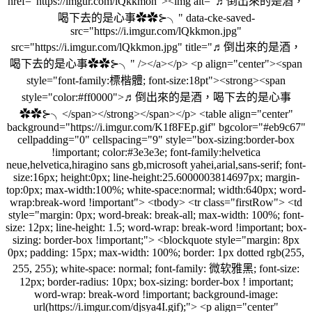
href="https://imgur.com/lQkkmon"><img alt="♬倒出來的是酒，
喝下去的是心事✿✿⊱╮" data-cke-saved-
src="https://i.imgur.com/lQkkmon.jpg"
src="https://i.imgur.com/lQkkmon.jpg" title="♬倒出來的是酒，
喝下去的是心事✿✿⊱╮" /></a></p> <p align="center"><span
style="font-family:標楷體; font-size:18pt"><strong><span
style="color:#ff0000">♬倒出來的是酒，喝下去的是心事
✿✿⊱╮</span></strong></span></p> <table align="center"
background="https://i.imgur.com/K1f8FEp.gif" bgcolor="#eb9c67"
cellpadding="0" cellspacing="9" style="box-sizing:border-box
!important; color:#3e3e3e; font-family:helvetica
neue,helvetica,hiragino sans gb,microsoft yahei,arial,sans-serif; font-
size:16px; height:0px; line-height:25.6000003814697px; margin-
top:0px; max-width:100%; white-space:normal; width:640px; word-
wrap:break-word !important"> <tbody> <tr class="firstRow"> <td
style="margin: 0px; word-break: break-all; max-width: 100%; font-
size: 12px; line-height: 1.5; word-wrap: break-word !important; box-
sizing: border-box !important;"> <blockquote style="margin: 8px
0px; padding: 15px; max-width: 100%; border: 1px dotted rgb(255,
255, 255); white-space: normal; font-family: 微软雅黑; font-size:
12px; border-radius: 10px; box-sizing: border-box ! important;
word-wrap: break-word !important; background-image:
url(https://i.imgur.com/djsya4I.gif);"> <p align="center"