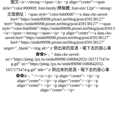
圖文</a></strong></span></p> <p align="center"><span
style="color:#0000ff; font-family:標楷體; font-size:12pt"><strong>
文章網址：<span style="color:#ab00d6"><a data-cke-saved-
href="https://smile89098.pixnet.net/blog/post/459138127"
href="https://smile89098.pixnet.net/blog/post/459138127"><span
style="color:#ab00d6">https://smile89098.pixnet.net/blog/post/459
</a></span></strong></span></p> <p align="center"><a data-cke-
saved-href="https://smile89098.pixnet.net/blog/post/459138127"
href="https://smile89098.pixnet.net/blog/post/459138127"
target="_blank"><img alt="♬倒出來的是酒，喝下去的是心事
✿✿⊱╮" data-cke-saved-
src="https://pimg.1px.tw/smile89098/1680842032-1657175474-
g.gif" src="https://pimg.1px.tw/smile89098/1680842032-
1657175474-g.gif" title="♬倒出來的是酒，喝下去的是心事
✿✿⊱╮" /></a></p> <p align="center"> </p> <p
align="center"> </p> <p align="center"> </p> <p
align="center"> </p> <p align="center"> </p> <p
align="center"> </p>