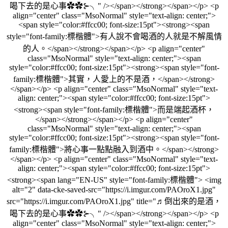
喝下去的是心事✿✿⊱╮" /></span></strong></span></p> <p
align="center" class="MsoNormal" style="text-align: center;">
<span style="color:#ffcc00; font-size:15pt"><strong><span
style="font-family:標楷體">有人說不會喝酒的人就是不解風情
的人。</span></strong></span></p> <p align="center"
class="MsoNormal" style="text-align: center;"><span
style="color:#ffcc00; font-size:15pt"><strong><span style="font-
family:標楷體">其實，人愛上的不是酒，</span></strong>
</span></p> <p align="center" class="MsoNormal" style="text-
align: center;"><span style="color:#ffcc00; font-size:15pt">
<strong><span style="font-family:標楷體">而是端起酒杯，
</span></strong></span></p> <p align="center"
class="MsoNormal" style="text-align: center;"><span
style="color:#ffcc00; font-size:15pt"><strong><span style="font-
family:標楷體">將心事一點點融入到酒中。</span></strong>
</span></p> <p align="center" class="MsoNormal" style="text-
align: center;"><span style="color:#ffcc00; font-size:15pt">
<strong><span lang="EN-US" style="font-family:標楷體"> <img
alt="2" data-cke-saved-src="https://i.imgur.com/PAOroX1.jpg"
src="https://i.imgur.com/PAOroX1.jpg" title="♬倒出來的是酒，
喝下去的是心事✿✿⊱╮" /></span></strong></span></p> <p
align="center" class="MsoNormal" style="text-align: center;">