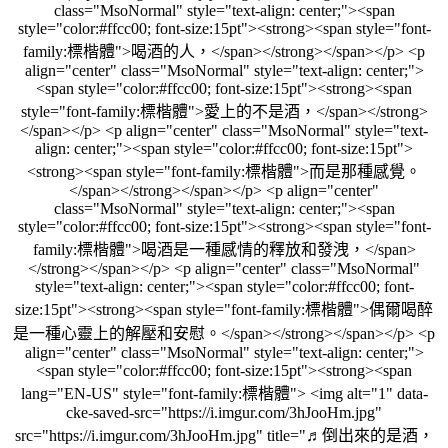
class="MsoNormal" style="text-align: center;"><span
style="color:#ffcc00; font-size:15pt"><strong><span style="font-
family:標楷體">喝酒的人，</span></strong></span></p> <p
align="center" class="MsoNormal" style="text-align: center;">
<span style="color:#ffcc00; font-size:15pt"><strong><span
style="font-family:標楷體">愛上的不是酒，</span></strong>
</span></p> <p align="center" class="MsoNormal" style="text-
align: center;"><span style="color:#ffcc00; font-size:15pt">
<strong><span style="font-family:標楷體">而是那種感覺。
</span></strong></span></p> <p align="center"
class="MsoNormal" style="text-align: center;"><span
style="color:#ffcc00; font-size:15pt"><strong><span style="font-
family:標楷體">喝酒是一種感情的釋放和發洩，</span>
</strong></span></p> <p align="center" class="MsoNormal"
style="text-align: center;"><span style="color:#ffcc00; font-
size:15pt"><strong><span style="font-family:標楷體">偶爾喝醉
是一種心靈上的解壓和安慰。</span></strong></span></p> <p
align="center" class="MsoNormal" style="text-align: center;">
<span style="color:#ffcc00; font-size:15pt"><strong><span
lang="EN-US" style="font-family:標楷體"> <img alt="1" data-
cke-saved-src="https://i.imgur.com/3hJooHm.jpg"
src="https://i.imgur.com/3hJooHm.jpg" title="♬倒出來的是酒，