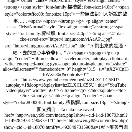
align="center" class="MsoNormal" style="text-align: center;">
<strong><span style="font-family:標楷體; font-size:14.0pt"><span
style="color:#ffcc00; font-size:15pt">一些無法對別人訴說的故
事……</span></span></strong></p> <p align="center"
class="MsoNormal" style="text-align: center;"><strong><span
style="font-family:標楷體; font-size:14.0pt"><img alt="4" data-
cke-saved-src="https://i.imgur.com/viAaAP1.jpg"
src="https://i.imgur.com/viAaAP1.jpg" title="♬倒出來的是酒，
喝下去的是心事✿✿⊱╮" /></span></strong></p> <p
align="center"><iframe allow="accelerometer; autoplay; clipboard-
write; encrypted-media; gyroscope; picture-in-picture; web-share"
allowfullscreen="" frameborder="0" height="315" si="stX2VCnH-
hWXc86r&controls=0""
src="https://www.youtube.com/embed/hzZLXCLC5SU?
autoplay=1&loop=1&playlist=hzZLXCLC5SU" title="YouTube
video player" width="560"></iframe></p> </blockquote> </td>
</tr> </tbody> </table> <p align="center"><span
style="color:#0000ff; font-family:標楷體; font-size:13pt"><strong>
圖文摘自：<a data-cke-saved-
href="http://wen.yt99.com/index.php?show--cid-1-id-18070.html?
t=1492849731590&s=1#f" href="http://wen.yt99.com/index.php?
show--cid-1-id-18070.html?t=1492849731590&s=1#f">唯美音樂