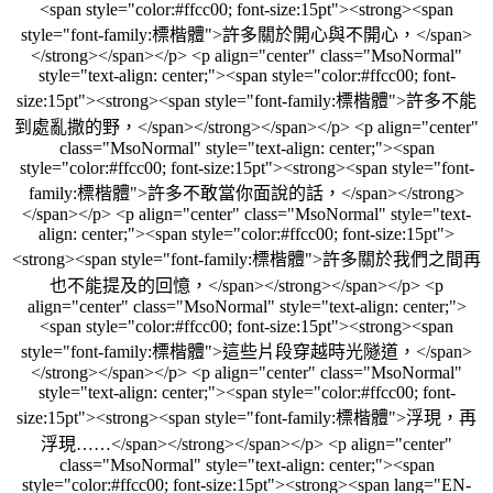
<span style="color:#ffcc00; font-size:15pt"><strong><span
style="font-family:標楷體">許多關於開心與不開心，</span>
</strong></span></p> <p align="center" class="MsoNormal"
style="text-align: center;"><span style="color:#ffcc00; font-
size:15pt"><strong><span style="font-family:標楷體">許多不能
到處亂撒的野，</span></strong></span></p> <p align="center"
class="MsoNormal" style="text-align: center;"><span
style="color:#ffcc00; font-size:15pt"><strong><span style="font-
family:標楷體">許多不敢當你面說的話，</span></strong>
</span></p> <p align="center" class="MsoNormal" style="text-
align: center;"><span style="color:#ffcc00; font-size:15pt">
<strong><span style="font-family:標楷體">許多關於我們之間再
也不能提及的回憶，</span></strong></span></p> <p
align="center" class="MsoNormal" style="text-align: center;">
<span style="color:#ffcc00; font-size:15pt"><strong><span
style="font-family:標楷體">這些片段穿越時光隧道，</span>
</strong></span></p> <p align="center" class="MsoNormal"
style="text-align: center;"><span style="color:#ffcc00; font-
size:15pt"><strong><span style="font-family:標楷體">浮現，再
浮現……</span></strong></span></p> <p align="center"
class="MsoNormal" style="text-align: center;"><span
style="color:#ffcc00; font-size:15pt"><strong><span lang="EN-