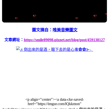
圖文摘自：
唯美音樂圖文
文章網址：
https://smile89098.pixnet.net/blog/post/459138127
<p align="center"><a data-cke-saved-
href="https://imgur.com/lQkkmon"