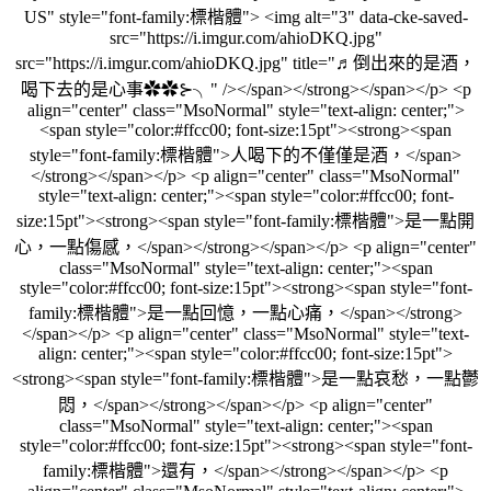
US" style="font-family:標楷體"> <img alt="3" data-cke-saved-
src="https://i.imgur.com/ahioDKQ.jpg"
src="https://i.imgur.com/ahioDKQ.jpg" title="♬倒出來的是酒，
喝下去的是心事✿✿⊱╮" /></span></strong></span></p> <p
align="center" class="MsoNormal" style="text-align: center;">
<span style="color:#ffcc00; font-size:15pt"><strong><span
style="font-family:標楷體">人喝下的不僅僅是酒，</span>
</strong></span></p> <p align="center" class="MsoNormal"
style="text-align: center;"><span style="color:#ffcc00; font-
size:15pt"><strong><span style="font-family:標楷體">是一點開
心，一點傷感，</span></strong></span></p> <p align="center"
class="MsoNormal" style="text-align: center;"><span
style="color:#ffcc00; font-size:15pt"><strong><span style="font-
family:標楷體">是一點回憶，一點心痛，</span></strong>
</span></p> <p align="center" class="MsoNormal" style="text-
align: center;"><span style="color:#ffcc00; font-size:15pt">
<strong><span style="font-family:標楷體">是一點哀愁，一點鬱
悶，</span></strong></span></p> <p align="center"
class="MsoNormal" style="text-align: center;"><span
style="color:#ffcc00; font-size:15pt"><strong><span style="font-
family:標楷體">還有，</span></strong></span></p> <p