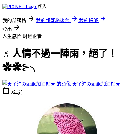
登入
我的部落格
我的部落格後台
我的帳號
登出
人生感悟
財經企管
♬人情不過一陣雨，絕了！
✿✿⊱╮
★ㄚ進のsmile加油站★
2年前