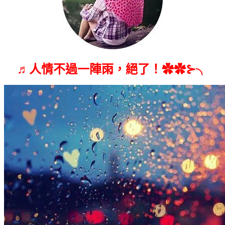
♬人情不過一陣雨，絕了！✿✿⊱╮