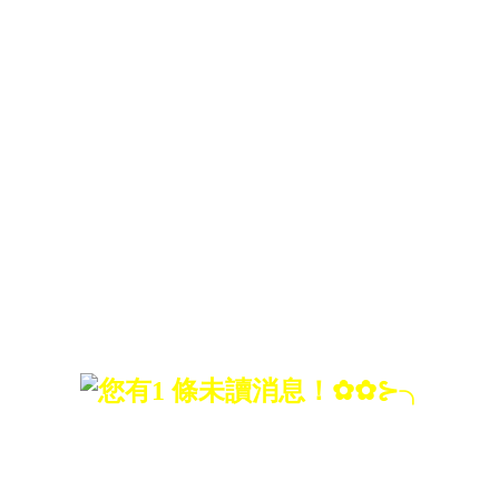
就去尋找；
你認為值得的，
就去守候；
你認為幸福的，
就去珍惜。
沒有不被評說的事，