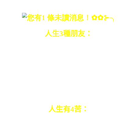
身體好、心不老；
人生
3
種朋友：
肯借錢給你、
參加你的婚禮、
參加你的葬禮；
人生有
4
苦：
看不透、