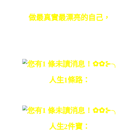
沒有不被猜測的人。
做最真實最漂亮的自己，
依心而行，
無憾今生。
人生
1
條路：
走自己的路；
人生
2
件寶：