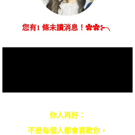
您有1 條未讀消息！✿✿⊱╮
你人再好：
不是每個人都會喜歡你，