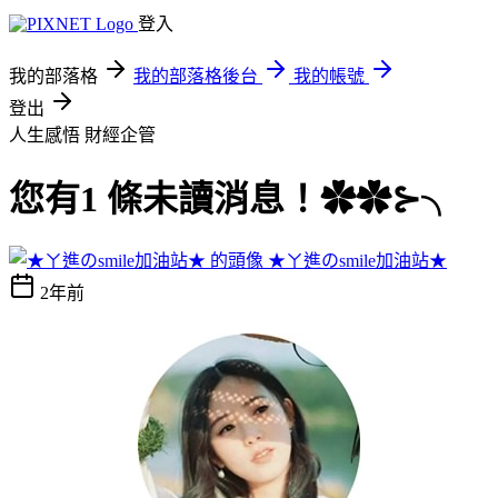
登入
我的部落格
我的部落格後台
我的帳號
登出
人生感悟
財經企管
您有1 條未讀消息！✿✿⊱╮
★ㄚ進のsmile加油站★
2年前