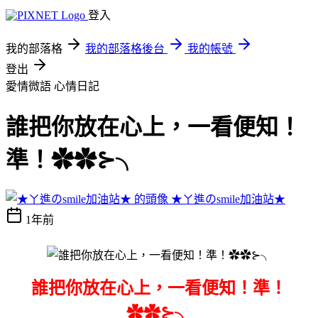
登入
我的部落格
我的部落格後台
我的帳號
登出
愛情微語
心情日記
誰把你放在心上，一看便知！
準！✿✿⊱╮
★ㄚ進のsmile加油站★
1年前
誰把你放在心上，一看便知！準！
✿✿⊱╮