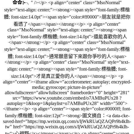
✿✿⊱╮" /></p> <p align="center" class="MsoNormal"
style="text-align: center;"><strong><span style="font-family:標楷
體; font-size:14.0pt"><span style="color:#ff0000">朋友就是把你
看透了</span></span></strong></p> <p align="center"
class="MsoNormal" style="text-align: center;"><strong><span
style="font-family:標楷體; font-size:14.0pt">還能喜歡你的人
</span></strong></p> <p align="center" class="MsoNormal"
style="text-align: center;"><strong><span style="font-family:標楷
體; font-size:14.0pt">通常願意留下來跟你爭吵的人</span>
</strong></p> <p align="center" class="MsoNormal" style="text-
align: center;"><strong><span style="font-family:標楷體; font-
size:14.0pt">才是真正愛你的人</span></strong></p> <p
align="center"><iframe allow="accelerometer; autoplay; encrypted-
media; gyroscope; picture-in-picture"
allowfullscreen="allowfullscreen" frameborder="0" height="281"
src="https://www.youtube.com/embed/o7AMBuPUx28 ?
autoplay=1&loop=1&playlist=o7AMBuPUx28" width="500">
</iframe></p> <p align="center"><span style="color:#0000ff; font-
family:標楷體; font-size:12pt"><strong>圖文摘自：<a data-cke-
saved-href="https://mp.weixin.qq.com/s/IjWkRUaQZAQPr9h4kIh-
tw" href="https://mp.weixin.qq.com/s/IjWkRUaQZAQPr9h4kIh-
tw">心視野</a></strong></span></p> <p align="center"><span