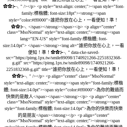
✿✿⊱╮" /></p> <p style="text-align: center;"><span style="font-
family:標楷體; font-size:18pt"><strong><span
style="color:#ff0000">誰把你放在心上，一看便知！準！
✿✿⊱╮</span></strong></span></p> <p align="center"
class="MsoNormal" style="text-align: center;"><strong><span
lang="EN-US" style="font-family:標楷體; font-
size:14.0pt"> </span></strong><img alt="誰把你放在心上，一看
便知！準！✿✿⊱╮" data-cke-saved-
src="https://pimg.1px.tw/smile89098/1740921266-2251832368-
g.gif" src="https://pimg.1px.tw/smile89098/1740921266-
2251832368-g.gif" title="誰把你放在心上，一看便知！準！
✿✿⊱╮" /></p> <p align="center" class="MsoNormal"
style="text-align: center;"><strong><span style="font-family:標楷
體; font-size:14.0pt"><span style="color:#ff0000">為你的難過而
快樂的是敵人</span></span></strong></p> <p align="center"
class="MsoNormal" style="text-align: center;"><strong><span
style="font-family:標楷體; font-size:14.0pt">為你的快樂而快樂
的是朋友</span></strong></p> <p align="center"
class="MsoNormal" style="text-align: center;"><strong><span