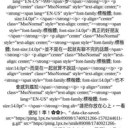
lang="EN-US">999</span>步</span></strong></p> <p
align="center" class="MsoNormal" style="text-align: center;">
<strong><span lang="EN-US" style="font-family:標楷體; font-
size:14.0pt"> </span></strong></p> <p align="center"
class="MsoNormal" style="text-align: center;"><strong><span
style="font-family:標楷體; font-size:14.0pt">真正的好朋友
</span></strong></p> <p align="center" class="MsoNormal"
style="text-align: center;"><strong><span style="font-family:標楷
體; font-size:14.0pt">並不是在一起就有聊不完的話題</span>
</strong></p> <p align="center" class="MsoNormal" style="text-
align: center;"><strong><span style="font-family:標楷體; font-
size:14.0pt">而是在一起就算不說話</span></strong></p> <p
align="center" class="MsoNormal" style="text-align: center;">
<strong><span style="font-family:標楷體; font-size:14.0pt">也不
會感到尷尬</span></strong></p> <p align="center"
class="MsoNormal" style="text-align: center;"><strong><span
lang="EN-US" style="font-family:標楷體; font-
size:14.0pt"> </span></strong><img alt="誰把你放在心上，一看
便知！準！✿✿⊱╮" data-cke-saved-
src="https://pimg.1px.tw/smile89098/1740921266-1570244611-
g.gif" src="https://pimg.1px.tw/smile89098/1740921266-