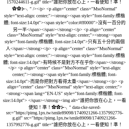
1570244611-g.gif" title="誰把你放在心上，一看便知！準！
✿✿⊱╮" /></p> <p align="center" class="MsoNormal"
style="text-align: center;"><strong><span style="font-family:標楷
體; font-size:14.0pt"><span style="color:#ff0000">沒有一百分的
另一半</span></span></strong></p> <p align="center"
class="MsoNormal" style="text-align: center;"><strong><span
style="font-family:標楷體; font-size:14.0pt">只有五十分的兩個
人</span></strong></p> <p align="center" class="MsoNormal"
style="text-align: center;"><strong><span style="font-family:標楷
體; font-size:14.0pt">有時候不是對方不在乎你</span></strong>
</p> <p align="center" class="MsoNormal" style="text-align:
center;"><strong><span style="font-family:標楷體; font-
size:14.0pt">而是你把對方看得太重</span></strong></p> <p
align="center" class="MsoNormal" style="text-align: center;">
<strong><span lang="EN-US" style="font-family:標楷體; font-
size:14.0pt"> </span></strong><img alt="誰把你放在心上，一看
便知！準！✿✿⊱╮" data-cke-saved-
src="https://pimg.1px.tw/smile89098/1740921266-1357992776-
g.gif" src="https://pimg.1px.tw/smile89098/1740921266-
1357992776-g.gif" title="誰把你放在心上，一看便知！準！