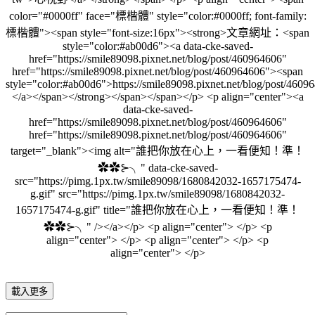
color="#0000ff" face="標楷體" style="color:#0000ff; font-family:
標楷體"><span style="font-size:16px"><strong>文章網址：<span
style="color:#ab00d6"><a data-cke-saved-
href="https://smile89098.pixnet.net/blog/post/460964606"
href="https://smile89098.pixnet.net/blog/post/460964606"><span
style="color:#ab00d6">https://smile89098.pixnet.net/blog/post/460
</a></span></strong></span></span></p> <p align="center"><a
data-cke-saved-
href="https://smile89098.pixnet.net/blog/post/460964606"
href="https://smile89098.pixnet.net/blog/post/460964606"
target="_blank"><img alt="誰把你放在心上，一看便知！準！
✿✿⊱╮" data-cke-saved-
src="https://pimg.1px.tw/smile89098/1680842032-1657175474-
g.gif" src="https://pimg.1px.tw/smile89098/1680842032-
1657175474-g.gif" title="誰把你放在心上，一看便知！準！
✿✿⊱╮" /></a></p> <p align="center"> </p> <p
align="center"> </p> <p align="center"> </p> <p
align="center"> </p>
載入更多