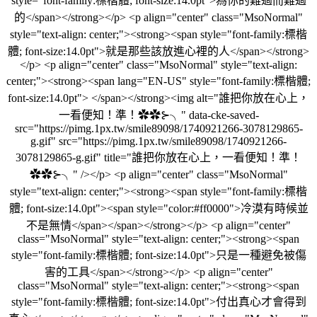
style="font-family:標楷體; font-size:14.0pt">為你的難過而難過
的</span></strong></p> <p align="center" class="MsoNormal"
style="text-align: center;"><strong><span style="font-family:標楷
體; font-size:14.0pt">就是那些該放進心裡的人</span></strong>
</p> <p align="center" class="MsoNormal" style="text-align:
center;"><strong><span lang="EN-US" style="font-family:標楷體;
font-size:14.0pt"> </span></strong><img alt="誰把你放在心上，
一看便知！準！✿✿⊱╮" data-cke-saved-
src="https://pimg.1px.tw/smile89098/1740921266-3078129865-
g.gif" src="https://pimg.1px.tw/smile89098/1740921266-
3078129865-g.gif" title="誰把你放在心上，一看便知！準！
✿✿⊱╮" /></p> <p align="center" class="MsoNormal"
style="text-align: center;"><strong><span style="font-family:標楷
體; font-size:14.0pt"><span style="color:#ff0000">冷漠有時候並
不是無情</span></span></strong></p> <p align="center"
class="MsoNormal" style="text-align: center;"><strong><span
style="font-family:標楷體; font-size:14.0pt">只是一種避免被傷
害的工具</span></strong></p> <p align="center"
class="MsoNormal" style="text-align: center;"><strong><span
style="font-family:標楷體; font-size:14.0pt">付出真心才會得到