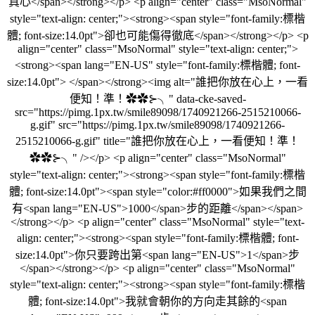
真心</span></strong></p> <p align="center" class="MsoNormal"
style="text-align: center;"><strong><span style="font-family:標楷
體; font-size:14.0pt">卻也可能傷得徹底</span></strong></p> <p
align="center" class="MsoNormal" style="text-align: center;">
<strong><span lang="EN-US" style="font-family:標楷體; font-
size:14.0pt"> </span></strong><img alt="誰把你放在心上，一看
便知！準！✿✿⊱╮" data-cke-saved-
src="https://pimg.1px.tw/smile89098/1740921266-2515210066-
g.gif" src="https://pimg.1px.tw/smile89098/1740921266-
2515210066-g.gif" title="誰把你放在心上，一看便知！準！
✿✿⊱╮" /></p> <p align="center" class="MsoNormal"
style="text-align: center;"><strong><span style="font-family:標楷
體; font-size:14.0pt"><span style="color:#ff0000">如果我們之間
有<span lang="EN-US">1000</span>步的距離</span></span>
</strong></p> <p align="center" class="MsoNormal" style="text-
align: center;"><strong><span style="font-family:標楷體; font-
size:14.0pt">你只要跨出第<span lang="EN-US">1</span>步
</span></strong></p> <p align="center" class="MsoNormal"
style="text-align: center;"><strong><span style="font-family:標楷
體; font-size:14.0pt">我就會朝你的方向走其餘的<span