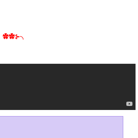
！✿✿⊱╮