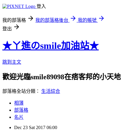
登入
我的部落格
我的部落格後台
我的帳號
登出
★ㄚ進のsmile加油站★
跳到主文
歡迎光臨smile89098在痞客邦的小天地
部落格全站分類：
生活綜合
相簿
部落格
名片
Dec
23
Sat
2017
06:00