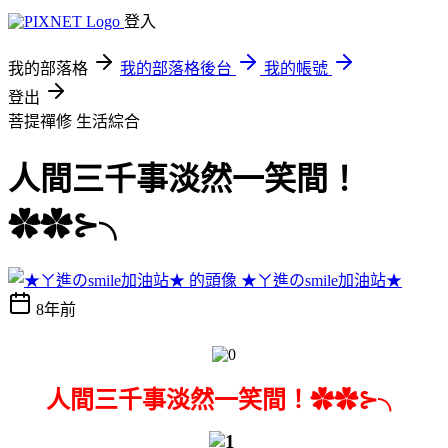
登入
我的部落格
我的部落格後台
我的帳號
登出
菩提禪修
生活綜合
人間三千事淡然一笑間！
✿✿⊱╮
★ㄚ進のsmile加油站★
8年前
人間三千事淡然一笑間！✿✿⊱╮