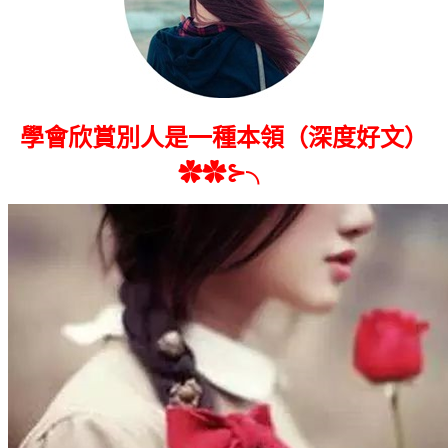
學會欣賞別人是一種本領（深度好文）
✿✿⊱╮