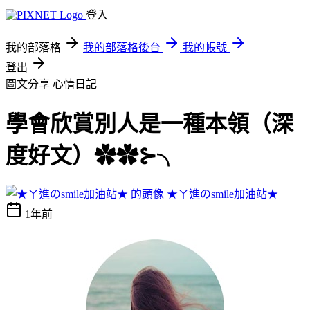
登入
我的部落格
我的部落格後台
我的帳號
登出
圖文分享
心情日記
學會欣賞別人是一種本領（深
度好文）✿✿⊱╮
★ㄚ進のsmile加油站★
1年前