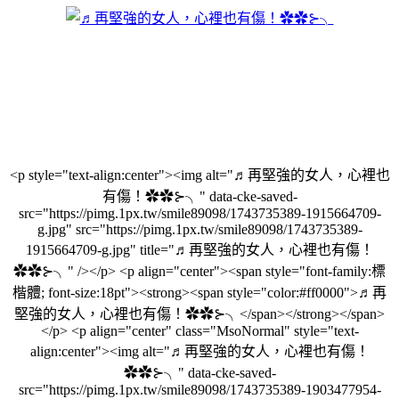
<p style="text-align:center"><img alt="♬再堅強的女人，心裡也
有傷！✿✿⊱╮" data-cke-saved-
src="https://pimg.1px.tw/smile89098/1743735389-1915664709-
g.jpg" src="https://pimg.1px.tw/smile89098/1743735389-
1915664709-g.jpg" title="♬再堅強的女人，心裡也有傷！
✿✿⊱╮" /></p> <p align="center"><span style="font-family:標
楷體; font-size:18pt"><strong><span style="color:#ff0000">♬再
堅強的女人，心裡也有傷！✿✿⊱╮</span></strong></span>
</p> <p align="center" class="MsoNormal" style="text-
align:center"><img alt="♬再堅強的女人，心裡也有傷！
✿✿⊱╮" data-cke-saved-
src="https://pimg.1px.tw/smile89098/1743735389-1903477954-