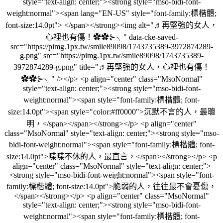
style="text-align: center;"><strong style="mso-bidi-font-
weight:normal"><span lang="EN-US" style="font-family:標楷體;
font-size:14.0pt"> </span></strong><img alt="♬再堅強的女人，
心裡也有傷！✿✿⊱╮" data-cke-saved-
src="https://pimg.1px.tw/smile89098/1743735389-3972874289-
g.png" src="https://pimg.1px.tw/smile89098/1743735389-
3972874289-g.png" title="♬再堅強的女人，心裡也有傷！
✿✿⊱╮" /></p> <p align="center" class="MsoNormal"
style="text-align: center;"><strong style="mso-bidi-font-
weight:normal"><span style="font-family:標楷體; font-
size:14.0pt"><span style="color:#ff0000">沉默不言的人，最聰
明，</span></span></strong></p> <p align="center"
class="MsoNormal" style="text-align: center;"><strong style="mso-
bidi-font-weight:normal"><span style="font-family:標楷體; font-
size:14.0pt">喋喋不休的人，最直言，</span></strong></p> <p
align="center" class="MsoNormal" style="text-align: center;">
<strong style="mso-bidi-font-weight:normal"><span style="font-
family:標楷體; font-size:14.0pt">脆弱的人，往往最不會憂傷，
</span></strong></p> <p align="center" class="MsoNormal"
style="text-align: center;"><strong style="mso-bidi-font-
weight:normal"><span style="font-family:標楷體; font-