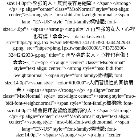
size:14.0pt">堅強的人，其實最容易絕望。</span></strong>
</p> <p align="center" class="MsoNormal" style="text-align:
center;"><strong style="mso-bidi-font-weight:normal"><span
lang="EN-US" style="font-family:標楷體; font-
size:14.0pt"> </span></strong><img alt="♬再堅強的女人，心裡
也有傷！✿✿⊱╮" data-cke-saved-
src="https://pimg.1px.tw/smile89098/1743735390-3244242933-
g.png" src="https://pimg.1px.tw/smile89098/1743735390-
3244242933-g.png" title="♬再堅強的女人，心裡也有傷！
✿✿⊱╮" /></p> <p align="center" class="MsoNormal"
style="text-align: center;"><strong style="mso-bidi-font-
weight:normal"><span style="font-family:標楷體; font-
size:14.0pt"><span style="color:#ff0000">人們習慣性的同情弱
者，</span></span></strong></p> <p align="center"
class="MsoNormal" style="text-align: center;"><strong style="mso-
bidi-font-weight:normal"><span style="font-family:標楷體; font-
size:14.0pt">總會把疼愛留給最脆弱的人，</span></strong>
</p> <p align="center" class="MsoNormal" style="text-align:
center;"><strong style="mso-bidi-font-weight:normal"><span
lang="EN-US" style="font-family:標楷體; font-
size:14.0pt"> </span></strong></p> <p align="center"