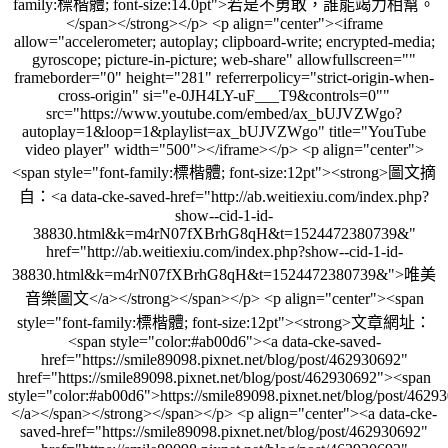
family:標楷體; font-size:14.0pt">若是不勇敢，誰能竭力相幫。
</span></strong></p> <p align="center"><iframe
allow="accelerometer; autoplay; clipboard-write; encrypted-media;
gyroscope; picture-in-picture; web-share" allowfullscreen=""
frameborder="0" height="281" referrerpolicy="strict-origin-when-
cross-origin" si="e-0JH4LY-uF___T9&controls=0""
src="https://www.youtube.com/embed/ax_bUJVZWgo?
autoplay=1&loop=1&playlist=ax_bUJVZWgo" title="YouTube
video player" width="500"></iframe></p> <p align="center">
<span style="font-family:標楷體; font-size:12pt"><strong>圖文摘
自：<a data-cke-saved-href="http://ab.weitiexiu.com/index.php?
show--cid-1-id-
38830.html&k=m4rN07fXBrhG8qH&t=1524472380739&"
href="http://ab.weitiexiu.com/index.php?show--cid-1-id-
38830.html&k=m4rN07fXBrhG8qH&t=1524472380739&">唯美
音樂圖文</a></strong></span></p> <p align="center"><span
style="font-family:標楷體; font-size:12pt"><strong>文章網址：
<span style="color:#ab00d6"><a data-cke-saved-
href="https://smile89098.pixnet.net/blog/post/462930692"
href="https://smile89098.pixnet.net/blog/post/462930692"><span
style="color:#ab00d6">https://smile89098.pixnet.net/blog/post/462
</a></span></strong></span></p> <p align="center"><a data-cke-
saved-href="https://smile89098.pixnet.net/blog/post/462930692"