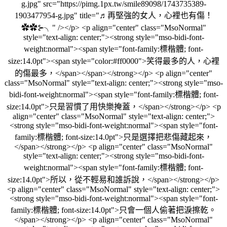
g.jpg" src="https://pimg.1px.tw/smile89098/1743735389-
1903477954-g.jpg" title="♬再堅強的女人，心裡也有傷！
✿✿⊱╮" /></p> <p align="center" class="MsoNormal"
style="text-align: center;"><strong style="mso-bidi-font-
weight:normal"><span style="font-family:標楷體; font-
size:14.0pt"><span style="color:#ff0000">笑得最多的人，心裡
的傷最多，</span></span></strong></p> <p align="center"
class="MsoNormal" style="text-align: center;"><strong style="mso-
bidi-font-weight:normal"><span style="font-family:標楷體; font-
size:14.0pt">只是習慣了用快樂掩蓋，</span></strong></p> <p
align="center" class="MsoNormal" style="text-align: center;">
<strong style="mso-bidi-font-weight:normal"><span style="font-
family:標楷體; font-size:14.0pt">只是選擇把悲傷藏起來，
</span></strong></p> <p align="center" class="MsoNormal"
style="text-align: center;"><strong style="mso-bidi-font-
weight:normal"><span style="font-family:標楷體; font-
size:14.0pt">所以，從不輕易和誰訴說，</span></strong></p>
<p align="center" class="MsoNormal" style="text-align: center;">
<strong style="mso-bidi-font-weight:normal"><span style="font-
family:標楷體; font-size:14.0pt">只會一個人偷著把淚擦乾。
</span></strong></p> <p align="center" class="MsoNormal"