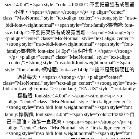
size:14.0pt"><span style="color:#ff0000">不要把堅強看成無堅
不摧，</span></span></strong></p> <p align="center"
class="MsoNormal" style="text-align: center;"><strong style="mso-
bidi-font-weight:normal"><span style="font-family:標楷體; font-
size:14.0pt">不要把笑臉看成沒有困難，</span></strong></p>
<p align="center" class="MsoNormal" style="text-align: center;">
<strong style="mso-bidi-font-weight:normal"><span style="font-
family:標楷體; font-size:14.0pt">這個社會，</span></strong>
</p> <p align="center" class="MsoNormal" style="text-align:
center;"><strong style="mso-bidi-font-weight:normal"><span
style="font-family:標楷體; font-size:14.0pt">誰不是死撐硬扛的
過著每天，</span></strong></p> <p align="center"
class="MsoNormal" style="text-align: center;"><strong style="mso-
bidi-font-weight:normal"><span lang="EN-US" style="font-family:
標楷體; font-size:14.0pt"> </span></strong></p> <p
align="center" class="MsoNormal" style="text-align: center;">
<strong style="mso-bidi-font-weight:normal"><span style="font-
family:標楷體; font-size:14.0pt"><span style="color:#ff0000">自
己不堅強，誰能一直救濟，</span></span></strong></p> <p
align="center" class="MsoNormal" style="text-align: center;">
<strong style="mso-bidi-font-weight:normal"><span style="font-