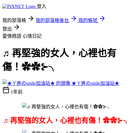
登入
我的部落格
我的部落格後台
我的帳號
登出
愛情微語
心情日記
♬再堅強的女人，心裡也有
傷！✿✿⊱╮
★ㄚ進のsmile加油站★
1年前
♬再堅強的女人，心裡也有傷！✿✿⊱╮