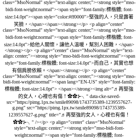
class="MsoNormal" style="text-align: center;"><strong style="mso-
bidi-font-weight:normal"><span style="font-family:標楷體; font-
size:14.0pt"><span style="color:#ff0000">堅強的人，只是露著
笑臉，</span></span></strong></p> <p align="center"
class="MsoNormal" style="text-align: center;"><strong style="mso-
bidi-font-weight:normal"><span style="font-family:標楷體; font-
size:14.0pt">給他人關懷，讓他人溫暖，幫別人困難，</span>
</strong></p> <p align="center" class="MsoNormal" style="text-
align: center;"><strong style="mso-bidi-font-weight:normal"><span
style="font-family:標楷體; font-size:14.0pt">而自己，其實也想
有個肩膀依賴。</span></strong></p> <p align="center"
class="MsoNormal" style="text-align: center;"><strong style="mso-
bidi-font-weight:normal"><span lang="EN-US" style="font-family:
標楷體; font-size:14.0pt"> </span></strong><img alt="♬再堅強
的女人，心裡也有傷！✿✿⊱╮" data-cke-saved-
src="https://pimg.1px.tw/smile89098/1743735389-1239557627-
g.png" src="https://pimg.1px.tw/smile89098/1743735389-
1239557627-g.png" title="♬再堅強的女人，心裡也有傷！
✿✿⊱╮" /></p> <p align="center" class="MsoNormal"
style="text-align: center;"><strong style="mso-bidi-font-
weight:normal"><span style="font-family:標楷體; font-