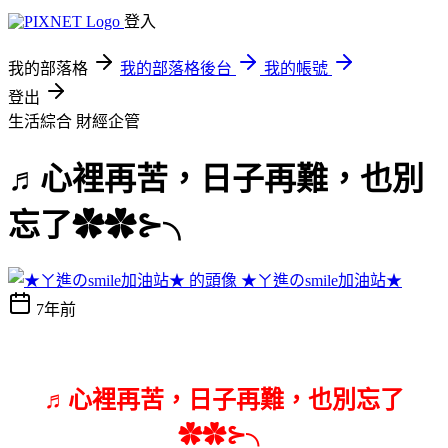
登入
我的部落格
我的部落格後台
我的帳號
登出
生活綜合
財經企管
♬心裡再苦，日子再難，也別
忘了✿✿⊱╮
★ㄚ進のsmile加油站★
7年前
♬心裡再苦，日子再難，也別忘了
✿✿⊱╮