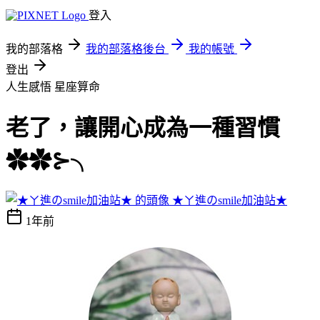
登入
我的部落格
我的部落格後台
我的帳號
登出
人生感悟
星座算命
老了，讓開心成為一種習慣
✿✿⊱╮
★ㄚ進のsmile加油站★
1年前