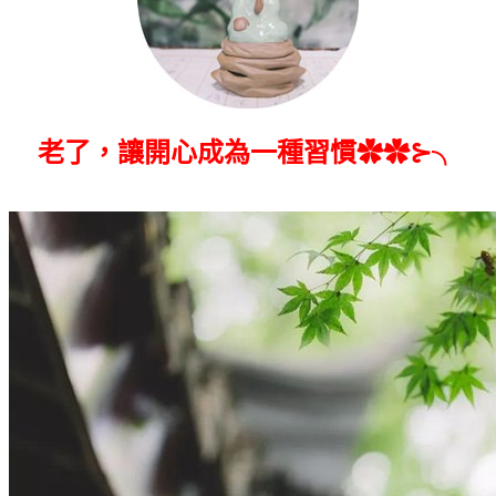
老了，讓開心成為一種習慣✿✿⊱╮