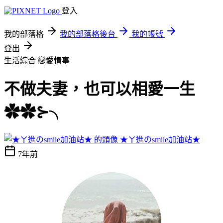
登入
我的部落格
我的部落格後台
我的帳號
登出
生活綜合
戀愛情事
不做夫妻，也可以相愛一生
✿✿⊱╮
★ㄚ進のsmile加油站★
7年前