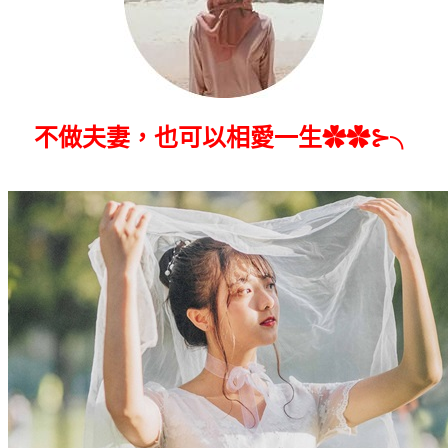
不做夫妻，也可以相愛一生✿✿⊱╮