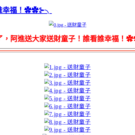
誰幸福！✿✿⊱╮
了，阿進送大家送財童子！誰看誰幸福！✿