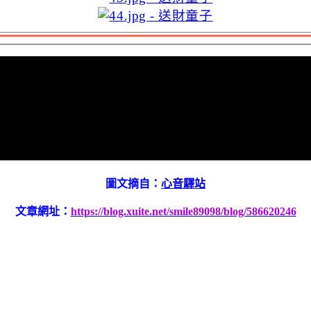
圖文摘自：
心音驛站
文章網址：
https://blog.xuite.net/smile89098/blog/586620246