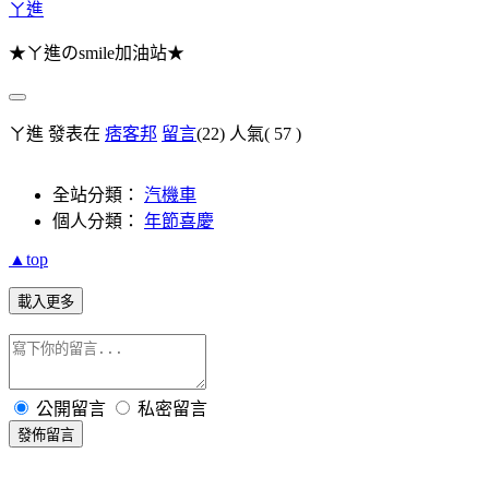
ㄚ進
★ㄚ進のsmile加油站★
ㄚ進 發表在
痞客邦
留言
(22)
人氣(
57
)
全站分類：
汽機車
個人分類：
年節喜慶
▲top
載入更多
公開留言
私密留言
發佈留言