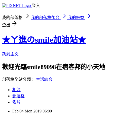
登入
我的部落格
我的部落格後台
我的帳號
登出
★ㄚ進のsmile加油站★
跳到主文
歡迎光臨smile89098在痞客邦的小天地
部落格全站分類：
生活綜合
相簿
部落格
名片
Feb
04
Mon
2019
06:00