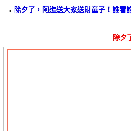
除夕了，阿進送大家送財童子！誰看
除夕