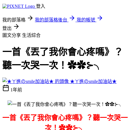
登入
我的部落格
我的部落格後台
我的帳號
登出
圖文分享
生活綜合
一首《丟了我你會心疼嗎》？
聽一次哭一次！✿✿⊱╮
★ㄚ進のsmile加油站★
1年前
一首《丟了我你會心疼嗎》？聽一次哭一
次！✿✿⊱╮