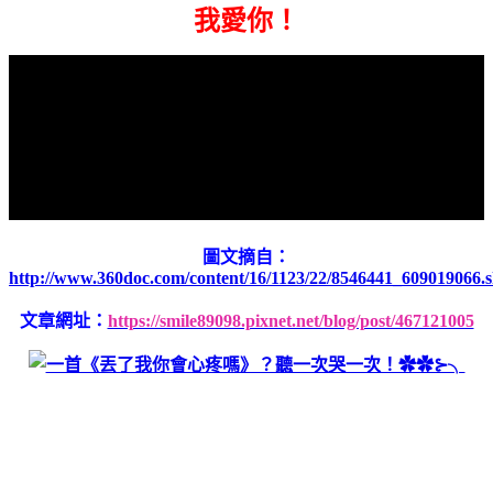
我愛你！
圖文摘自：
http://www.360doc.com/content/16/1123/22/8546441_609019066.
文章網址：
https://smile89098.pixnet.net/blog/post/467121005