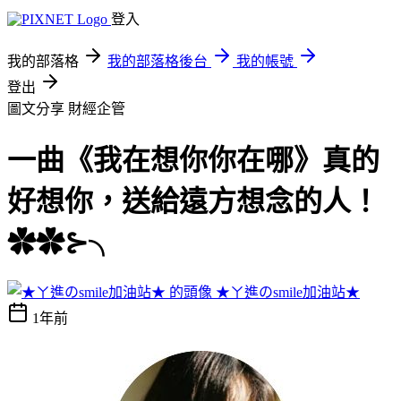
登入
我的部落格
我的部落格後台
我的帳號
登出
圖文分享
財經企管
一曲《我在想你你在哪》真的
好想你，送給遠方想念的人！
✿✿⊱╮
★ㄚ進のsmile加油站★
1年前