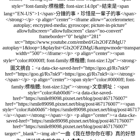
style="font-family:標楷體; font-size:14.0pt">結束是<span
lang="EN-US">1</span>分鐘的事，珍惜是一輩子的事</span>
</strong></p> <p align="center"><iframe allow="accelerometer;
autoplay; encrypted-media; gyroscope; picture-in-picture"
allowfullscreen="allowfullscreen" class="no-convert"
frameborder="0" height="281"
src="https://www.youtube.com/embed/Glx2OFZlMgU?
autoplay=1&loop=1&playlist=Glx2OFZlMgU&ampwmode=transpar
width="500"></iframe></p> <p align="center"><span
style="color:#0000ff; font-family:標楷體; font-size:12pt"><strong>
圖文摘自：<a data-cke-saved-href="https://goo.gl/Rs7nk9"
href="https://goo.gl/Rs7nk9">https://goo.gl/Rs7nk9</a></strong>
</span></p> <p align="center"><span style="color:#0000ff; font-
family:標楷體; font-size:12pt"><strong>文章網址：<span
style="color:#ab00d6"><a data-cke-saved-
href="https://smile89098.pixnet.net/blog/post/467176007"
href="https://smile89098.pixnet.net/blog/post/467176007"><span
style="color:#ab00d6">https://smile89098.pixnet.net/blog/post/467
</a></span></strong></span></p> <p align="center"><a data-cke-
saved-href="https://smile89098.pixnet.net/blog/post/467176007"
href="https://smile89098.pixnet.net/blog/post/467176007"
target="_blank"><img alt="一曲《我在想你你在哪》真的好想