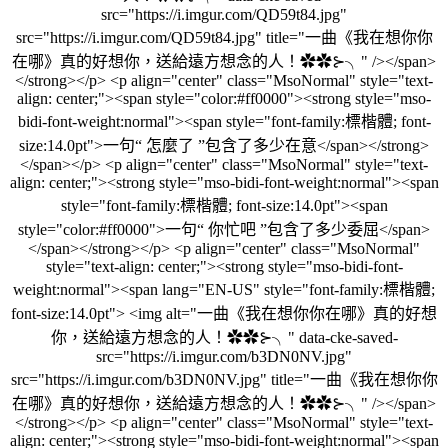
src="https://i.imgur.com/QD59t84.jpg"
src="https://i.imgur.com/QD59t84.jpg" title="一曲《我在想你你
在哪》真的好想你，送給遠方想念的人！✿✿⊱╮" /></span>
</strong></p> <p align="center" class="MsoNormal" style="text-
align: center;"><span style="color:#ff0000"><strong style="mso-
bidi-font-weight:normal"><span style="font-family:標楷體; font-
size:14.0pt">一句“ 怎麼了 ”包含了多少在意</span></strong>
</span></p> <p align="center" class="MsoNormal" style="text-
align: center;"><strong style="mso-bidi-font-weight:normal"><span
style="font-family:標楷體; font-size:14.0pt"><span
style="color:#ff0000">一句“ 你忙吧 ”包含了多少委屈</span>
</span></strong></p> <p align="center" class="MsoNormal"
style="text-align: center;"><strong style="mso-bidi-font-
weight:normal"><span lang="EN-US" style="font-family:標楷體;
font-size:14.0pt"> <img alt="一曲《我在想你你在哪》真的好想
你，送給遠方想念的人！✿✿⊱╮" data-cke-saved-
src="https://i.imgur.com/b3DN0NV.jpg"
src="https://i.imgur.com/b3DN0NV.jpg" title="一曲《我在想你你
在哪》真的好想你，送給遠方想念的人！✿✿⊱╮" /></span>
</strong></p> <p align="center" class="MsoNormal" style="text-
align: center;"><strong style="mso-bidi-font-weight:normal"><span