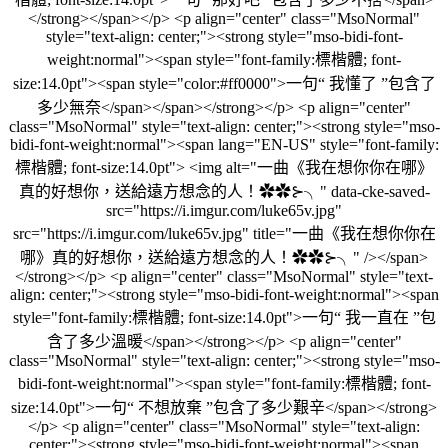
</strong></span></p> <p align="center" class="MsoNormal"
style="text-align: center;"><strong style="mso-bidi-font-
weight:normal"><span style="font-family:標楷體; font-
size:14.0pt"><span style="color:#ff0000">一句“ 我懂了 ”包含了
多少無奈</span></span></strong></p> <p align="center"
class="MsoNormal" style="text-align: center;"><strong style="mso-
bidi-font-weight:normal"><span lang="EN-US" style="font-family:
標楷體; font-size:14.0pt"> <img alt="一曲《我在想你你在哪》
真的好想你，送給遠方想念的人！✿✿⊱╮" data-cke-saved-
src="https://i.imgur.com/luke65v.jpg"
src="https://i.imgur.com/luke65v.jpg" title="一曲《我在想你你在
哪》真的好想你，送給遠方想念的人！✿✿⊱╮" /></span>
</strong></p> <p align="center" class="MsoNormal" style="text-
align: center;"><strong style="mso-bidi-font-weight:normal"><span
style="font-family:標楷體; font-size:14.0pt">一句“ 我一直在 ”包
含了多少溫暖</span></strong></p> <p align="center"
class="MsoNormal" style="text-align: center;"><strong style="mso-
bidi-font-weight:normal"><span style="font-family:標楷體; font-
size:14.0pt">一句“ 不想放棄 ”包含了多少艱辛</span></strong>
</p> <p align="center" class="MsoNormal" style="text-align:
center;"><strong style="mso-bidi-font-weight:normal"><span