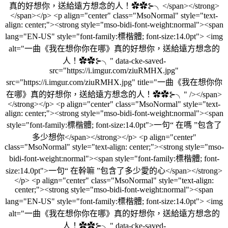
真的好想你，送給遠方想念的人！✿✿⊱╮</span></strong>
</span></p> <p align="center" class="MsoNormal" style="text-
align: center;"><strong style="mso-bidi-font-weight:normal"><span
lang="EN-US" style="font-family:標楷體; font-size:14.0pt"> <img
alt="一曲《我在想你你在哪》真的好想你，送給遠方想念的
人！✿✿⊱╮" data-cke-saved-
src="https://i.imgur.com/ziuRMHX.jpg"
src="https://i.imgur.com/ziuRMHX.jpg" title="一曲《我在想你你
在哪》真的好想你，送給遠方想念的人！✿✿⊱╮" /></span>
</strong></p> <p align="center" class="MsoNormal" style="text-
align: center;"><strong style="mso-bidi-font-weight:normal"><span
style="font-family:標楷體; font-size:14.0pt">一句“ 在嗎 ”包含了
多少想你</span></strong></p> <p align="center"
class="MsoNormal" style="text-align: center;"><strong style="mso-
bidi-font-weight:normal"><span style="font-family:標楷體; font-
size:14.0pt">一句“ 在幹嘛 ”包含了多少愛的心</span></strong>
</p> <p align="center" class="MsoNormal" style="text-align:
center;"><strong style="mso-bidi-font-weight:normal"><span
lang="EN-US" style="font-family:標楷體; font-size:14.0pt"> <img
alt="一曲《我在想你你在哪》真的好想你，送給遠方想念的
人！✿✿⊱╮" data-cke-saved-