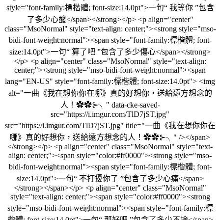
style="font-family:標楷體; font-size:14.0pt">一句“ 我等你 ”包含
了多少心酸</span></strong></p> <p align="center"
class="MsoNormal" style="text-align: center;"><strong style="mso-
bidi-font-weight:normal"><span style="font-family:標楷體; font-
size:14.0pt">一句“ 算了吧 ”包含了多少傷心</span></strong>
</p> <p align="center" class="MsoNormal" style="text-align:
center;"><strong style="mso-bidi-font-weight:normal"><span
lang="EN-US" style="font-family:標楷體; font-size:14.0pt"> <img
alt="一曲《我在想你你在哪》真的好想你，送給遠方想念的
人！✿✿⊱╮" data-cke-saved-
src="https://i.imgur.com/TlD7jST.jpg"
src="https://i.imgur.com/TlD7jST.jpg" title="一曲《我在想你你在
哪》真的好想你，送給遠方想念的人！✿✿⊱╮" /></span>
</strong></p> <p align="center" class="MsoNormal" style="text-
align: center;"><span style="color:#ff0000"><strong style="mso-
bidi-font-weight:normal"><span style="font-family:標楷體; font-
size:14.0pt">一句“ 不打擾你了 ”包含了多少心痛</span>
</strong></span></p> <p align="center" class="MsoNormal"
style="text-align: center;"><span style="color:#ff0000"><strong
style="mso-bidi-font-weight:normal"><span style="font-family:標
楷體; font-size:14.0pt">一句“ 那好吧 ”包含了多少不捨</span>