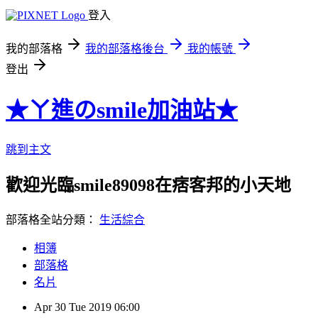
登入
我的部落格
我的部落格後台
我的帳號
登出
★ㄚ進のsmile加油站★
跳到主文
歡迎光臨smile89098在痞客邦的小天地
部落格全站分類：
生活綜合
相簿
部落格
名片
Apr
30
Tue
2019
06:00