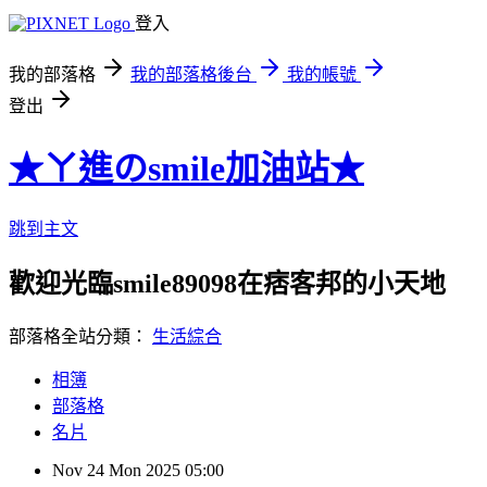
登入
我的部落格
我的部落格後台
我的帳號
登出
★ㄚ進のsmile加油站★
跳到主文
歡迎光臨smile89098在痞客邦的小天地
部落格全站分類：
生活綜合
相簿
部落格
名片
Nov
24
Mon
2025
05:00