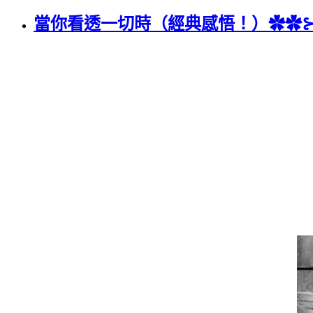
當你看透一切時（經典感悟！）✿✿