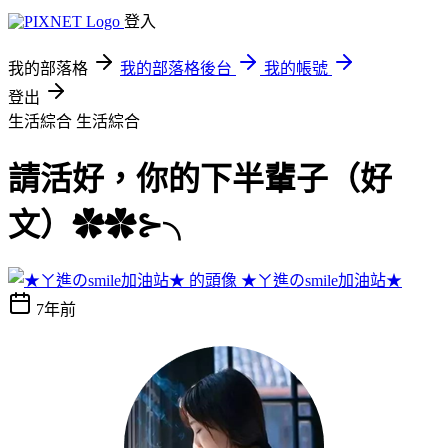
登入
我的部落格
我的部落格後台
我的帳號
登出
生活綜合
生活綜合
請活好，你的下半輩子（好
文）✿✿⊱╮
★ㄚ進のsmile加油站★
7年前