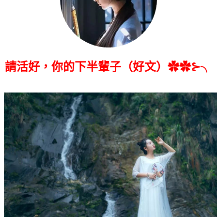
請活好，你的下半輩子（好文）✿✿⊱╮