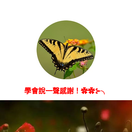
學會說一聲感謝！✿✿⊱╮