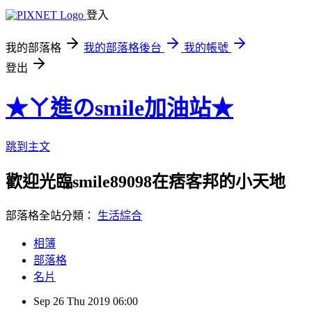
登入
我的部落格
我的部落格後台
我的帳號
登出
★ㄚ進のsmile加油站★
跳到主文
歡迎光臨smile89098在痞客邦的小天地
部落格全站分類：
生活綜合
相簿
部落格
名片
Sep
26
Thu
2019
06:00