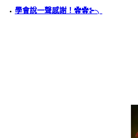
學會說一聲感謝！✿✿⊱╮