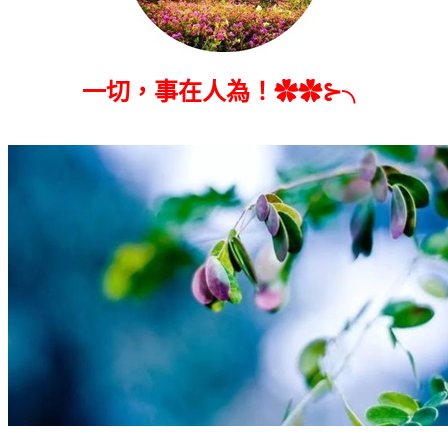
一切，事在人為！✿✿⊱╮