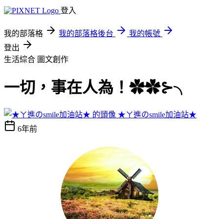
登入
我的部落格
我的部落格後台
我的帳號
登出
生活綜合
圖文創作
一切，事在人為！✿✿⊱╮
★ㄚ進のsmile加油站★
6年前